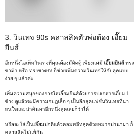
3. วินเทจ 90s คลาสสิคตัวพ่อต้อง เอี๊ยม
ยีนส์
อีกหนึ่งไอเท็มวินเทจที่คุณต้องมีติดตู้ เพียงแค่มี
เอี๊ยมยีนส์
ทรง
ขาม้า หรือ ทรงขาตรง ก็ช่วยเพิ่มความวินเทจให้กับลุคแบบ
ง่าย ๆ แล้วค่ะ
เพิ่มความสนุกของการใส่เอี๊ยมยีนส์ด้วยการปลดสายเอี๋ยม 1
ข้าง ดูแล้วจะมีความกบฎเล็ก ๆ เป็นอีกลุคแฟชั่นวินเทจที่น่า
สนใจและน่าค้นหาอีกหนึ่งลุคเลยก็ว่าได้
หรือจะใส่เป็นเอี๊ยมปกติแล้วคอมพลีทลุคด้วยหมวกปานามา ก็
คลาสสิคไม่แพ้กัน