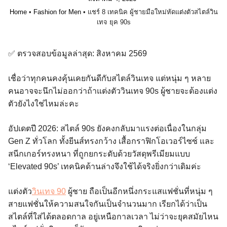
Home
•
Fashion for Men
•
แชร์ 8 เทคนิค ผู้ชายมือใหม่หัดแต่งตัวสไตล์วิน
เทจ ยุค 90s
✅ ตรวจสอบข้อมูลล่าสุด: สิงหาคม 2569
เชื่อว่าทุกคนคงคุ้นเคยกันดีกับสไตล์วินเทจ แต่หนุ่ม ๆ หลาย
คนอาจจะนึกไม่ออกว่าถ้าแต่งตัววินเทจ 90s ผู้ชายจะต้องแต่ง
ตัวยังไงใช่ไหมล่ะคะ
อัปเดตปี 2026: สไตล์ 90s ยังคงกลับมาแรงต่อเนื่องในกลุ่ม
Gen Z ทั่วโลก ทั้งยีนส์ทรงกว้าง เสื้อกราฟิกโอเวอร์ไซซ์ และ
สนีกเกอร์ทรงหนา ที่ถูกยกระดับด้วยวัสดุพรีเมียมแบบ
‘Elevated 90s’ เทคนิคด้านล่างจึงใช้ได้จริงยิ่งกว่าเดิมค่ะ
แต่งตัว
วินเทจ 90
ผู้ชาย ถือเป็นอีกหนึ่งกระแสแฟชั่นที่หนุ่ม ๆ
สายแฟชั่นให้ความสนใจกันเป็นจำนวนมาก เรียกได้ว่าเป็น
สไตล์ที่ใส่ได้ตลอดกาล อยู่เหนือกาลเวลา ไม่ว่าจะยุคสมัยไหน