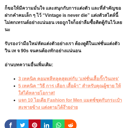
ก็ขอให้มีความมั่นใจ และสนุกกับการแต่งตัว และที่สำคัญขอ
ฝากคำคมเล็ก ๆ ไว้ “Vintage is never die” แต่งตัวสไตล์นี้
ไม่ตกเทรนด์อย่างแน่นอน เจอถูกใจก็อย่าลืมซื้อติดตู้กันไว้เลย
นะ
รับรองว่ามือใหม่หัดแต่งตัวอย่างเรา ต้องดูดีในแฟชั่นแต่งตัว
วิน เท จ 90s จนคนต้องทักอย่างแน่นอน
อ่านบทความอื่นเพิ่มเติม:
3 เทคนิค คอมพลีทลุคสุดเท่กับ ‘แฟชั่นเสื้อกั๊กวินเทจ’
5 เทคนิค “วิธี การ เลือก เสื้อผ้า” สำหรับคุณผู้ชาย ให้
ใส่ได้หลายโอกาส!
แจก 10 ไอเดีย Fashion for Men แมตช์ชุดกับกระเป๋า
สะพายข้าง แต่งตามได้ง๊ายง่าย