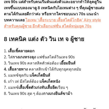
เทจ 90s แต่สำหรับคนเริ่มต้นแต่งตัวและอยากทำให้ลุคดูวิน
เทจขึ้นแบบลองมาดู 8 เทคนิคกับไอเทมต่าง ๆ ที่คุณผู้ชายแต่ง
ตามได้กันเลยดีกว่าค่ะ
หรือหากใครชอบแนว 70s แนะนำ
บทความเลย
ไอเทม ‘เสื้อระบาย เสื้อสไตล์โกธิค’ Airy style
สำหรับคุณผู้ชาย อีกตัวเลือกแฟชั่น สไตล์หนุ่มยุค 70s
8 เทคนิค แต่ง ตัว วิน เท จ ผู้ชาย
1.
เสื้อเชิ้ตลายดอก
2. ใส่
กางเกงทรงลุง
แฟชั่นสไตล์วินเทจ 90s
3. วินเทจ 90s คลาสสิคตัวพ่อต้อง
เอี๊ยมยีนส์
4. เสื้อลายทาง
คลาสสิกเข้าได้กับทุกยุคทุกสมัย
5. แมทช์ชุดกับ
แจ็คเก็ตยีนส์
6. เก๋า เท่ มีสไตล์ต้อง
แจ็คเก็ตหนัง
7. แมทช์
เสื้อเชิ้ตตัวเก่งทับเสื้อยืด
เรียบ ๆ
8. วินเทจ 90s สุด ๆ ต้อง
กางเกงยีนส์ขาม้า