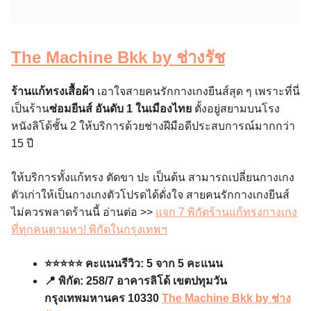
The Machine Bkk by ช่างรัช
ร้านแก้ทรงเสื้อผ้า
เอาใจสายคนรักกางเกงยีนส์สุด ๆ เพราะที่นี่
เป็นร้าน
ซ่อมยีนส์ อันดับ 1 ในเมืองไทย
ตั้งอยู่สยามบนโรง
หนังลิโด้ชั้น 2 ให้บริการด้วยช่างฝีมือดีประสบการณ์มากกว่า
15 ปี
ให้บริการทั้งแก้ทรง ตัดขา ปะ เป็นต้น สามารถเปลี่ยนกางเกง
ตัวเก่าให้เป็นกางเกงตัวโปรดได้ดั่งใจ สายคนรักกางเกงยีนส์
ไม่ควรพลาดร้านนี้ อ่านต่อ >>
แจก 7 พิกัดร้านแก้ทรงกางเกง
ที่ทุกคนตามหา! พิกัดในกรุงเทพฯ
⭐️⭐️⭐️⭐️⭐️ คะแนนรีวิว: 5 จาก 5 คะแนน
📍 พิกัด: 258/7 อาคารลิโด้ เขตปทุมวัน
กรุงเทพมหานคร 10330
The Machine Bkk by ช่าง