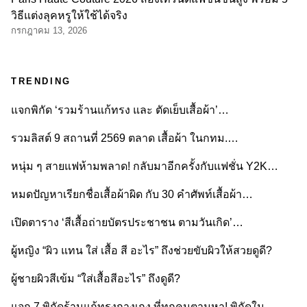
วิธีแต่งลุคหรูให้ใช้ได้จริง
กรกฎาคม 13, 2026
TRENDING
แจกพิกัด ‘รวมร้านแก้ทรง และ ตัดเย็บเสื้อผ้า’…
รวมลิสต์ 9 สถานที่ 2569 ตลาด เสื้อผ้า ในกทม.…
หนุ่ม ๆ สายแฟห้ามพลาด! กลับมาอีกครั้งกับแฟชั่น Y2K…
หมดปัญหาเรียกชื่อเสื้อผ้าผิด กับ 30 คำศัพท์เสื้อผ้า…
เปิดตาราง ‘สีเสื้อถ่ายบัตรประชาชน ตามวันเกิด’…
ผู้หญิง “ผิว แทน ใส่ เสื้อ สี อะไร” ถึงช่วยขับผิวให้สวยดูดี?
ผู้ชายผิวสีเข้ม “ใส่เสื้อสีอะไร” ถึงดูดี?
แจก 7 พิกัดร้านแก้ทรงกางเกง ที่ทุกคนตามหา! พิกัดใน