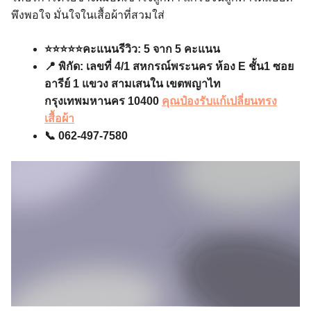
พึงพอใจ มั่นใจในเสื้อผ้าที่สวมใส่
⭐️⭐️⭐️⭐️⭐️คะแนนรีวิว: 5 จาก 5 คะแนน
📍 พิกัด: เลขที่ 4/1 สหกรณ์พระนคร ห้อง E ชั้น1 ซอย
อารีย์ 1 แขวง สามเสนใน เขตพญาไท
กรุงเทพมหานคร 10400
คุณป๋องรับแก้เปลี่ยนทรง
เสื้อผ้า
📞 062-497-7580