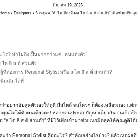
มีนาคม 19, 2025
Home
•
Designers
•
5 เหตุผล “ทำไม ต้องจ้างส ไต ลิ ส ต์ ส่วนตัว” เพื่อช่วยปรับลุ
ออะไร? ทำไมถึงเป็นมากกว่าแค่ "คนแต่งตัว"
 ไต ลิ ส ต์ ส่วนตัว
้ที่ต้องการ Personal Stylist หรือ ส ไต ลิ ส ต์ ส่วนตัว?
่มเติมได้ที่
ะว่าอยากอัปลุคตัวเองให้ดูดี มีสไตล์ จนใครๆ ก็ต้องเหลียวมอง แต่กลั
คุณไม่ได้ตัวคนเดียวค่ะ! หลายคนประสบปัญหาเดียวกัน จนเกิดเป็น
อ “ส ไต ลิ ส ต์ ส่วนตัว” ที่มีไว้เพื่อเข้ามาช่วยเนรมิตลุคให้คุณดูดีได้
คะว่า Personal Stylist คืออะไร? สำคัญอย่างไรบ้าง? แล้วเหตุผลที่