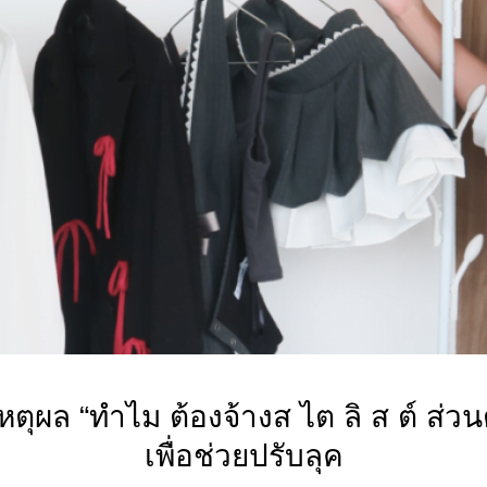
หตุผล “ทำไม ต้องจ้างส ไต ลิ ส ต์ ส่วน
เพื่อช่วยปรับลุค