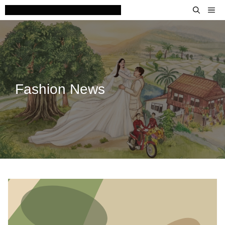
Skip
M
to
content
Fashion News