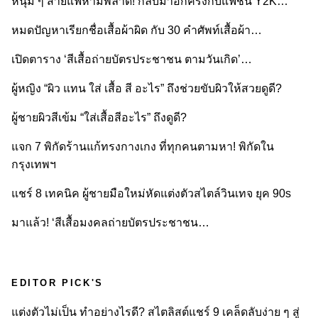
หนุ่ม ๆ สายแฟห้ามพลาด! กลับมาอีกครั้งกับแฟชั่น Y2K…
หมดปัญหาเรียกชื่อเสื้อผ้าผิด กับ 30 คำศัพท์เสื้อผ้า…
เปิดตาราง ‘สีเสื้อถ่ายบัตรประชาชน ตามวันเกิด’…
ผู้หญิง “ผิว แทน ใส่ เสื้อ สี อะไร” ถึงช่วยขับผิวให้สวยดูดี?
ผู้ชายผิวสีเข้ม “ใส่เสื้อสีอะไร” ถึงดูดี?
แจก 7 พิกัดร้านแก้ทรงกางเกง ที่ทุกคนตามหา! พิกัดใน
กรุงเทพฯ
แชร์ 8 เทคนิค ผู้ชายมือใหม่หัดแต่งตัวสไตล์วินเทจ ยุค 90s
มาแล้ว! ‘สีเสื้อมงคลถ่ายบัตรประชาชน…
EDITOR PICK'S
แต่งตัวไม่เป็น ทำอย่างไรดี? สไตลิสต์แชร์ 9 เคล็ดลับง่าย ๆ สู่