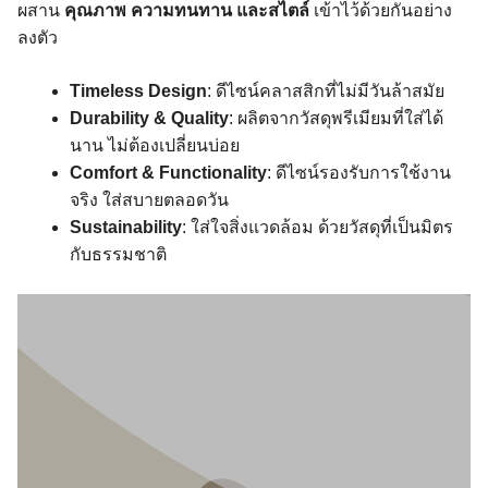
ผสาน
คุณภาพ ความทนทาน และสไตล์
เข้าไว้ด้วยกันอย่าง
ลงตัว
Timeless Design
: ดีไซน์คลาสสิกที่ไม่มีวันล้าสมัย
Durability & Quality
: ผลิตจากวัสดุพรีเมียมที่ใส่ได้
นาน ไม่ต้องเปลี่ยนบ่อย
Comfort & Functionality
: ดีไซน์รองรับการใช้งาน
จริง ใส่สบายตลอดวัน
Sustainability
: ใส่ใจสิ่งแวดล้อม ด้วยวัสดุที่เป็นมิตร
กับธรรมชาติ