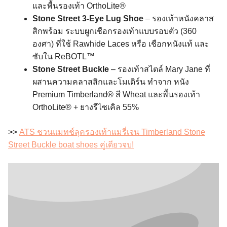
และพื้นรองเท้า OrthoLite®
Stone Street 3-Eye Lug Shoe
– รองเท้าหนังคลาส
สิกพร้อม ระบบผูกเชือกรองเท้าแบบรอบตัว (360
องศา) ที่ใช้ Rawhide Laces หรือ เชือกหนังแท้ และ
ซับใน ReBOTL™
Stone Street Buckle
– รองเท้าสไตล์ Mary Jane ที่
ผสานความคลาสสิกและโมเดิร์น ทำจาก หนัง
Premium Timberland® สี Wheat และพื้นรองเท้า
OrthoLite® + ยางรีไซเคิล 55%
>>
ATS ชวนแมทช์ลุครองเท้าแมรี่เจน Timberland Stone
Street Buckle boat shoes คู่เดียวจบ!