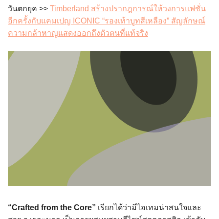
วันตกยุค >>
Timberland สร้างปรากฎการณ์ให้วงการแฟชั่น
อีกครั้งกับแคมเปญ ICONIC “รองเท้าบูทสีเหลือง” สัญลักษณ์
ความกล้าหาญแสดงออกถึงตัวตนที่แท้จริง
“Crafted from the Core”
เรียกได้ว่ามีไอเทมน่าสนใจและ