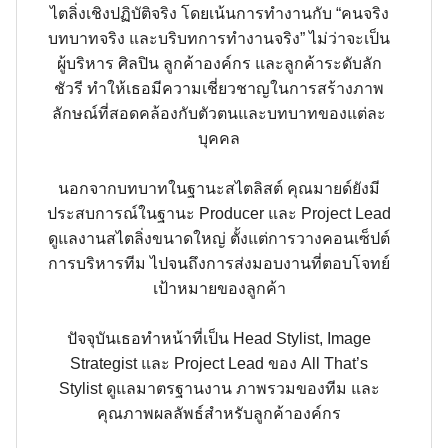
ไตลิ่งเชิงปฏิบัติจริง โดยเน้นการทำงานกับ “คนจริง
บทบาทจริง และบริบทการทำงานจริง” ไม่ว่าจะเป็น
ผู้บริหาร ศิลปิน ลูกค้าองค์กร และลูกค้าระดับลัก
ชัวรี ทำให้เธอมีความเชี่ยวชาญในการสร้างภาพ
ลักษณ์ที่สอดคล้องกับตัวตนและบทบาทของแต่ละ
บุคคล
นอกจากบทบาทในฐานะสไตลิสต์ คุณมายด์ยังมี
ประสบการณ์ในฐานะ Producer และ Project Lead
ดูแลงานสไตลิ่งขนาดใหญ่ ตั้งแต่การวางคอนเซ็ปต์
การบริหารทีม ไปจนถึงการส่งมอบงานที่ตอบโจทย์
เป้าหมายของลูกค้า
ปัจจุบันเธอทำหน้าที่เป็น Head Stylist, Image
Strategist และ Project Lead ของ All That’s
Stylist ดูแลมาตรฐานงาน ภาพรวมของทีม และ
คุณภาพผลลัพธ์สำหรับลูกค้าองค์กร