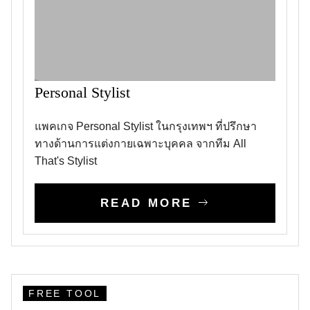
Personal Stylist
แพคเกจ Personal Stylist ในกรุงเทพฯ ที่ปรึกษา
ทางด้านการแต่งกายเฉพาะบุคคล จากทีม All
That's Stylist
READ MORE
FREE TOOL