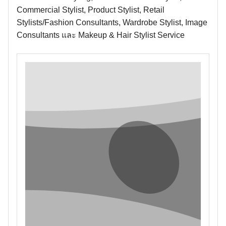
Commercial Stylist, Product Stylist, Retail
Stylists/Fashion Consultants, Wardrobe Stylist, Image
Consultants และ Makeup & Hair Stylist Service