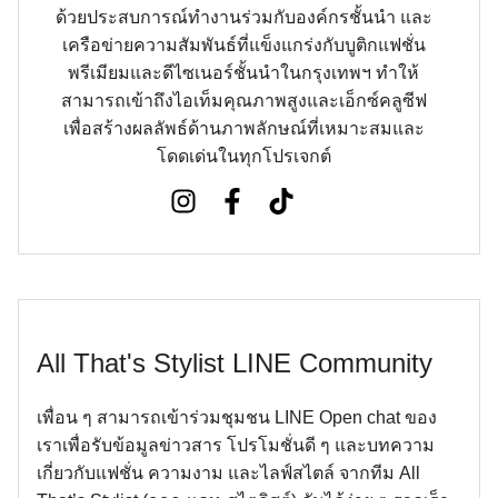
ด้วยประสบการณ์ทำงานร่วมกับองค์กรชั้นนำ และ
เครือข่ายความสัมพันธ์ที่แข็งแกร่งกับบูติกแฟชั่น
พรีเมียมและดีไซเนอร์ชั้นนำในกรุงเทพฯ ทำให้
สามารถเข้าถึงไอเท็มคุณภาพสูงและเอ็กซ์คลูซีฟ
เพื่อสร้างผลลัพธ์ด้านภาพลักษณ์ที่เหมาะสมและ
โดดเด่นในทุกโปรเจกต์
All That's Stylist LINE Community
เพื่อน ๆ สามารถเข้าร่วมชุมชน LINE Open chat ของ
เราเพื่อรับข้อมูลข่าวสาร โปรโมชั่นดี ๆ และบทความ
เกี่ยวกับแฟชั่น ความงาม และไลฟ์สไตล์ จากทีม All