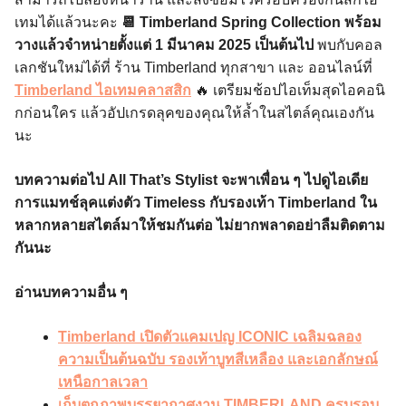
เทมได้แล้วนะคะ
📆 Timberland Spring Collection พร้อม
วางแล้วจำหน่ายตั้งแต่ 1 มีนาคม 2025 เป็นต้นไป
พบกับคอล
เลกชันใหม่ได้ที่ ร้าน Timberland ทุกสาขา และ ออนไลน์ที่
Timberland ไอเทมคลาสสิก
🔥 เตรียมช้อปไอเท็มสุดไอคอนิ
กก่อนใคร แล้วอัปเกรดลุคของคุณให้ล้ำในสไตล์คุณเองกัน
นะ
บทความต่อไป All That’s Stylist จะพาเพื่อน ๆ ไปดูไอเดีย
การแมทช์ลุคแต่งตัว Timeless กับรองเท้า Timberland ใน
หลากหลายสไตล์มาให้ชมกันต่อ ไม่ยากพลาดอย่าลืมติดตาม
กันนะ
อ่านบทความอื่น ๆ
Timberland เปิดตัวแคมเปญ ICONIC เฉลิมฉลอง
ความเป็นต้นฉบับ รองเท้าบูทสีเหลือง และเอกลักษณ์
เหนือกาลเวลา
เก็บตกภาพบรรยากาศงาน TIMBERLAND ครบรอบ