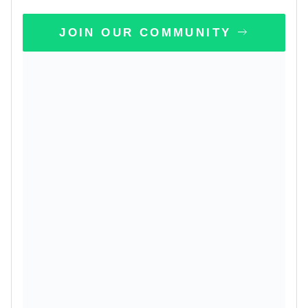
JOIN OUR COMMUNITY