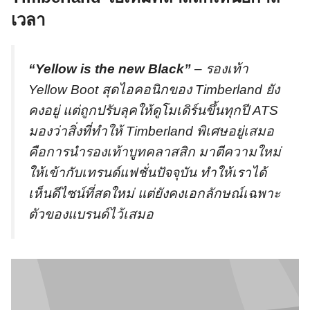
เวลา
“Yellow is the new Black”
– รองเท้า
Yellow Boot สุดไอคอนิกของ Timberland ยัง
คงอยู่ แต่ถูกปรับลุคให้ดูโมเดิร์นขึ้นทุกปี ATS
มองว่าสิ่งที่ทำให้ Timberland พิเศษอยู่เสมอ
คือการนำรองเท้าบูทคลาสสิก มาตีความใหม่
ให้เข้ากับเทรนด์แฟชั่นปัจจุบัน ทำให้เราได้
เห็นดีไซน์ที่สดใหม่ แต่ยังคงเอกลักษณ์เฉพาะ
ตัวของแบรนด์ไว้เสมอ