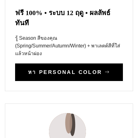
ฟรี 100% • ระบบ 12 ฤดู • ผลลัพธ์
ทันที
รู้ Season สีของคุณ
(Spring/Summer/Autumn/Winter) + พาเลตต์สีที่ใส่
แล้วหน้าผ่อง
หา PERSONAL COLOR