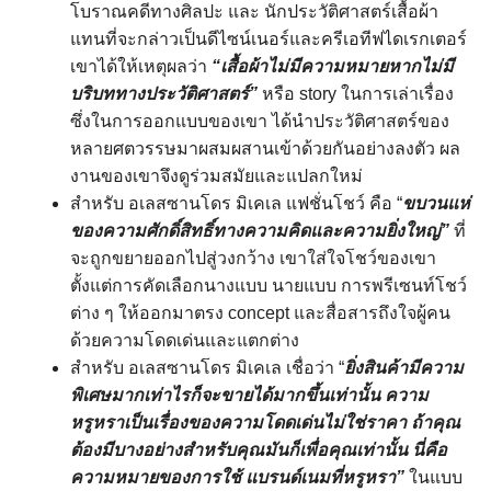
โบราณคดีทางศิลปะ และ นักประวัติศาสตร์เสื้อผ้า
แทนที่จะกล่าวเป็นดีไซน์เนอร์และครีเอทีฟไดเรกเตอร์
เขาได้ให้เหตุผลว่า
“เสื้อผ้าไม่มีความหมายหากไม่มี
บริบททางประวัติศาสตร์”
หรือ story ในการเล่าเรื่อง
ซึ่งในการออกแบบของเขา ได้นำประวัติศาสตร์ของ
หลายศตวรรษมาผสมผสานเข้าด้วยกันอย่างลงตัว ผล
งานของเขาจึงดูร่วมสมัยและแปลกใหม่
สำหรับ อเลสซานโดร มิเคเล แฟชั่นโชว์ คือ “
ขบวนแห่
ของความศักดิ์สิทธิ์ทางความคิดและความยิ่งใหญ่”
ที่
จะถูกขยายออกไปสู่วงกว้าง เขาใส่ใจโชว์ของเขา
ตั้งแต่การคัดเลือกนางแบบ นายแบบ การพรีเซนท์โชว์
ต่าง ๆ ให้ออกมาตรง concept และสื่อสารถึงใจผู้คน
ด้วยความโดดเด่นและแตกต่าง
สำหรับ อเลสซานโดร มิเคเล เชื่อว่า “
ยิ่งสินค้ามีความ
พิเศษมากเท่าไรก็จะขายได้มากขึ้นเท่านั้น ความ
หรูหราเป็นเรื่องของความโดดเด่นไม่ใช่ราคา ถ้าคุณ
ต้องมีบางอย่างสำหรับคุณมันก็เพื่อคุณเท่านั้น นี่คือ
ความหมายของการใช้ แบรนด์เนมที่หรูหรา”
ในแบบ