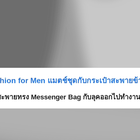
shion for Men แมตช์ชุดกับกระเป๋าสะพายข้
ังสะพายทรง Messenger Bag กับลุคออกไปทำงา