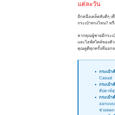
แต่ละวัน
อีกหนึ่งเคล็ดลับดีๆ 
กระเป๋าทรงไหน? หรื
หากคุณผู้ชายมีกระเ
และไลฟ์สไตล์ของตัวเอ
คุณดูดีทุกครั้งที่ออก
กระเป๋า
Casual
กระเป๋า
สัปดาห์
กระเป๋า
ออกแบบม
ช่วยลดภ