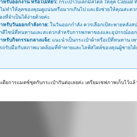
ำหรับออกงาน หรือไปเที่ยว:
กระเป๋าใบเล็กมีสไตล์ ให้ลุค Casual ที
ะ ไม่ทำให้ลุคของคุณดูแน่นหรือมากเกินไป และยังช่วยให้คุณสะ
งที่จำเป็นได้ง่ายด้วยค่ะ
สำหรับวันออกกำลังกาย:
ในวันออกกำลัง ควรเลือกเป้สะพายหลังสปอร
ือกดีไซน์ที่ทนทานและสะดวกสำหรับการพกพาของและอุปกรณ์ออก
สำหรับกิจกรรมกลางแจ้ง:
แนะนำเป็นกระเป๋าผ้าหรือเป้ที่ทนทาน เพ
ารถรับมือกับสภาพแวดล้อมที่ท้าทายและไลฟ์สไตล์ของคุณผู้ชายได้
เดียการแมตช์ชุดกับกระเป๋ากันต่อเลยค่ะ เตรียมเซฟภาพเก็บไว้แล