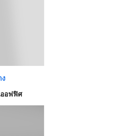
าง
นออฟฟิศ