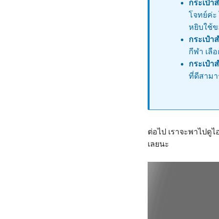
กระเป๋าส
โจทย์ค่
หยิบใช้ขอ
กระเป๋า
กีฬา เล
กระเป๋า
ที่ดีสาม
ต่อไป เราจะพาไปดูไอ
เลยนะ