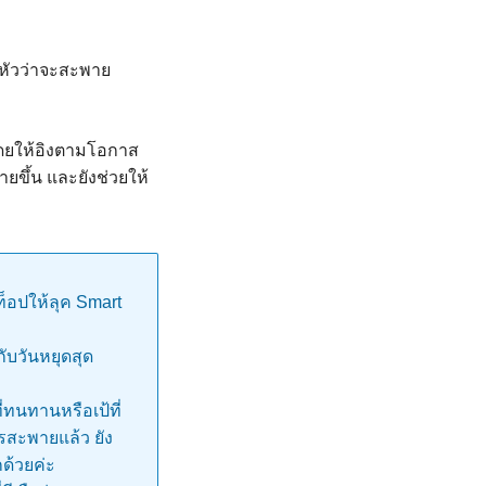
วดหัวว่าจะสะพาย
โดยให้อิงตามโอกาส
ายขึ้น และยังช่วยให้
็อปให้ลุค Smart
ับวันหยุดสุด
ทนทานหรือเป้ที่
สะพายแล้ว ยัง
ด้วยค่ะ