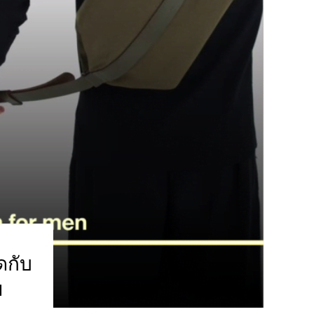
ดกับ
ย