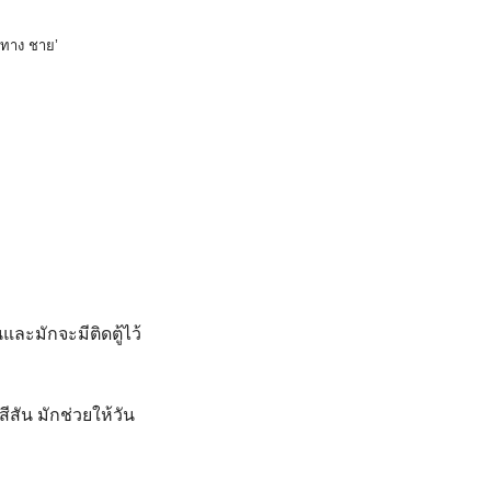
ย ทาง ชาย’
ละมักจะมีติดตู้ไว้
สัน มักช่วยให้วัน