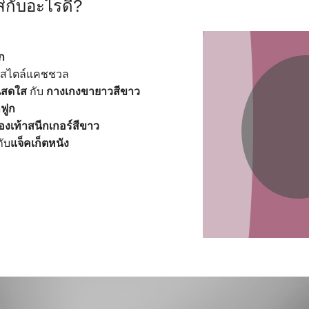
ส่กับอะไรดี?
ก
สไตล์แคชชวล
ันสดใส
กับ
กางเกงขายาวสีขาว
กฟูก
รองเท้าสนีกเกอร์สีขาว
กับ
แจ็คเก็ตหนัง