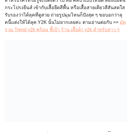
สำหรับใครที่ไม่รู้จะแต่งตัว ไป หอ ศิลป์ แบบไหนดี ลองแมตช์
กระโปรงยีนส์ เข้ากับเสื้อยืดสีพื้น หรือเสื้อสายเดียวสีสันสดใส
รับรองว่าได้ลุคที่ดูสวย ถ่ายรูปมุมไหนก็ปังสุด ๆ ขอบอกว่าลุ
คนี้แต่งให้ได้ลุค Y2K นั้นไม่ยากเลยค่ะ ตามอ่านต่อกับ >>
มัด
รวม Trend y2k พร้อม ชี้เป้า ร้าน เสื้อผ้า y2k สำหรับสาว ๆ