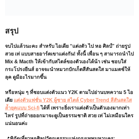
สรุป
จบไปแล้วนะคะ สำหรับ ไอเดีย “แต่งตัว ไป หอ ศิลป์” ถ่ายรูป
สวย เท่ แบบสายอาร์ตเขาแต่งกัน! ทั้งนี้ เพื่อน ๆ สามารถนำไป
Mix & Macth ให้เข้ากับสไตล์ของตัวเองได้น้า เช่น ชอบใส่
กระโปรงยีนส์ อาจจะนำหมวกบักเก็ตสีสันสดใส มาแมตช์ให้
ลุค ดูมีอะไรมากขึ้น
หรือหนุ่ม ๆ ที่ชอบแต่งตัวแนว Y2K ตามไปอ่านบทความ 5 ไอ
เดีย
แต่งตัวแฟชั่น Y2K ผู้ชาย สไตล์ Cyber​​ Trend สีสันสดใส
ล้ำยุคแบบ Sci-fi
ได้ที่ เพราะยิ่งเราแต่งตัวเป็นตัวเองมากเท่า
ไหร่ รูปที่ถ่ายออกมาจะดูเป็นธรรมชาติ สวย เท่ ไม่เหมือนใคร
แน่นอนค่ะ
📍
พิกัดเที่ยวหอศิลปวัฒนธรรมแห่งกรุงเทพมหานคร: