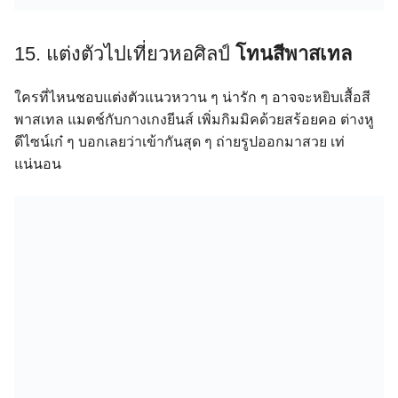
15. แต่งตัวไปเที่ยวหอศิลป์
โทนสีพาสเทล
ใครที่ไหนชอบแต่งตัวแนวหวาน ๆ น่ารัก ๆ อาจจะหยิบเสื้อสี
พาสเทล แมตช์กับกางเกงยีนส์ เพิ่มกิมมิคด้วยสร้อยคอ ต่างหู
ดีไซน์เก๋ ๆ บอกเลยว่าเข้ากันสุด ๆ ถ่ายรูปออกมาสวย เท่
แน่นอน