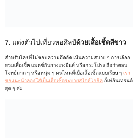
7. แต่งตัวไปเที่ยวหอศิลป์
ด้วยเสื้อเชิ้ตสีขาว
สำหรับใครที่ไม่ชอบความอึดอัด เน้นความสบาย ๆ การเลือก
สวมเสื้อเชิ้ต แมตช์กับกางเกงยีนส์ หรือกระโปรง ถือว่าตอบ
โจทย์มาก ๆ หรือหนุ่ม ๆ คนไหนที่เบื่อเสื้อเชิ้ตแบบเรียบ ๆ
เรา
ขอแนะนำลองใส่เป็นเสื้อเชิ้ตระบายสไตล์โกธิค
ก็เท่อินเทรนด์
สุด ๆ ค่ะ