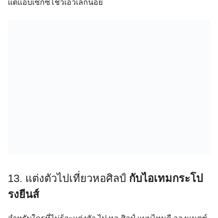
แต่แอบเซ็กซี่โชว์เอวเล็กน้อย
13. แต่งตัวไปเที่ยวหอศิลป์
กับไอเทม
กระโป
รงยีนส์