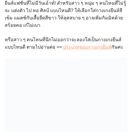
ยีนส์แฟชั่นที่ไม่มีวันเอ้าท์! สำหรับสาว ๆ หนุ่ม ๆ คนไหนที่ไม่รู้
จะ แต่งตัว ไป หอ ศิลป์ แบบไหนดี? ให้เลือกใส่กางเกงยีนส์สี
เข้ม แมตช์กับเสื้อยืดสีขาว ให้ลุคสบาย ๆ อาจเพิ่มกิมมิคด้วย
สร้อยคอ เก๋ไม่เบา
หรือสาว ๆ คนไหนที่นึกไม่ออกว่าจะลองใส่เป็นกางเกงยีนส์
แบบไหนดี ตามไปอ่านต่อ >>
ประเภทของกางเกงยีนส์
กันค่ะ