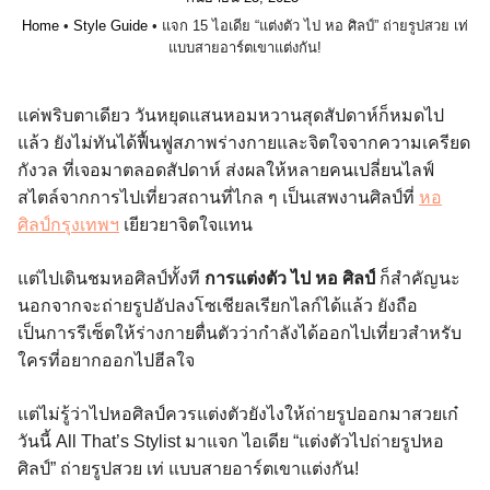
Home
•
Style Guide
•
แจก 15 ไอเดีย “แต่งตัว ไป หอ ศิลป์” ถ่ายรูปสวย เท่
แบบสายอาร์ตเขาแต่งกัน!
แค่พริบตาเดียว วันหยุดแสนหอมหวานสุดสัปดาห์ก็หมดไป
แล้ว ยังไม่ทันได้ฟื้นฟูสภาพร่างกายและจิตใจจากความเครียด
กังวล ที่เจอมาตลอดสัปดาห์ ส่งผลให้หลายคนเปลี่ยนไลฟ์
สไตล์จากการไปเที่ยวสถานที่ไกล ๆ เป็นเสพงานศิลป์ที่
หอ
ศิลป์กรุงเทพฯ
เยียวยาจิตใจแทน
แต่ไปเดินชมหอศิลป์ทั้งที
การแต่งตัว ไป หอ ศิลป์
ก็สำคัญนะ
นอกจากจะถ่ายรูปอัปลงโซเชียลเรียกไลก์ได้แล้ว ยังถือ
เป็นการรีเซ็ตให้ร่างกายตื่นตัวว่ากำลังได้ออกไปเที่ยวสำหรับ
ใครที่อยากออกไปฮีลใจ
แต่ไม่รู้ว่าไปหอศิลป์ควรแต่งตัวยังไงให้ถ่ายรูปออกมาสวยเก๋
วันนี้ All That’s Stylist มาแจก ไอเดีย “แต่งตัวไปถ่ายรูปหอ
ศิลป์” ถ่ายรูปสวย เท่ แบบสายอาร์ตเขาแต่งกัน!