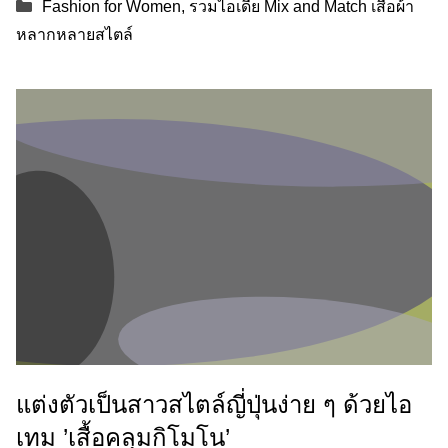
Categories
Fashion for Women
,
รวมไอเดีย Mix and Match เสื้อผ้า
หลากหลายสไตล์
แต่งตัวเป็นสาวสไตล์ญี่ปุ่นง่าย ๆ ด้วยไอ
เทม ’เสื้อคลุมกิโมโน’