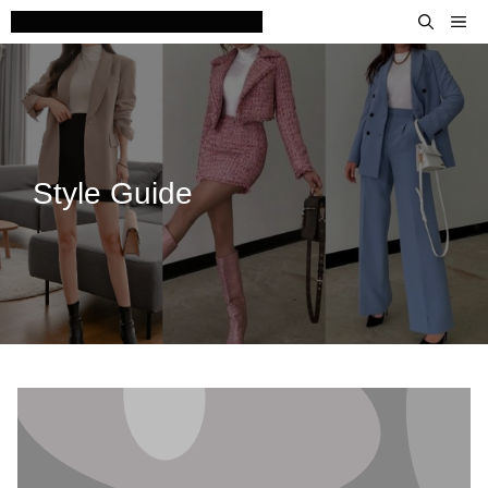
Skip
M
to
content
Style Guide