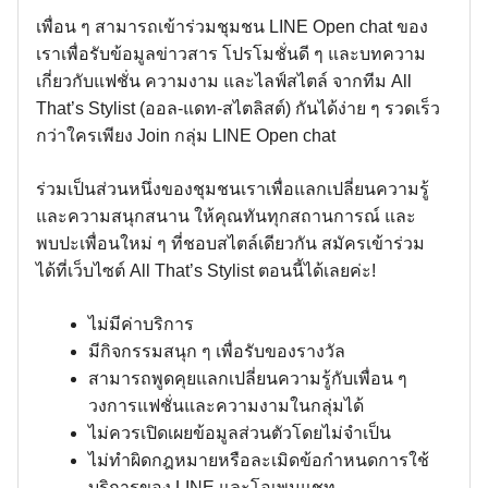
เพื่อน ๆ สามารถเข้าร่วมชุมชน LINE Open chat ของ
เราเพื่อรับข้อมูลข่าวสาร โปรโมชั่นดี ๆ และบทความ
เกี่ยวกับแฟชั่น ความงาม และไลฟ์สไตล์ จากทีม All
That’s Stylist (ออล-แดท-สไตลิสต์) กันได้ง่าย ๆ รวดเร็ว
กว่าใครเพียง Join กลุ่ม LINE Open chat
ร่วมเป็นส่วนหนึ่งของชุมชนเราเพื่อแลกเปลี่ยนความรู้
และความสนุกสนาน ให้คุณทันทุกสถานการณ์ และ
พบปะเพื่อนใหม่ ๆ ที่ชอบสไตล์เดียวกัน สมัครเข้าร่วม
ได้ที่เว็บไซต์ All That’s Stylist ตอนนี้ได้เลยค่ะ!
ไม่มีค่าบริการ
มีกิจกรรมสนุก ๆ เพื่อรับของรางวัล
สามารถพูดคุยแลกเปลี่ยนความรู้กับเพื่อน ๆ
วงการแฟชั่นและความงามในกลุ่มได้
ไม่ควรเปิดเผยข้อมูลส่วนตัวโดยไม่จำเป็น
ไม่ทำผิดกฎหมายหรือละเมิดข้อกำหนดการใช้
บริการของ LINE และโอเพนแชท