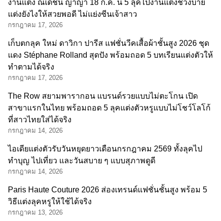
งานแต่ง ณเดชน์ ญาญ่า 18 ก.ค. นี้ 5 ลุคไปงานแต่งช่วงบ่าย
แต่งยังไงให้สวยพอดี ไม่แย่งซีนเจ้าสาว
กรกฎาคม 17, 2026
เก็บตกลุค ใหม่ ดาวิกา ปารีส แฟชั่นวีคเสื้อผ้าชั้นสูง 2026 ชุด
แดง Stéphane Rolland สุดปัง พร้อมถอด 5 บทเรียนแต่งตัวให้
ทำตามได้จริง
กรกฎาคม 17, 2026
The Row สยามพารากอน แบรนด์รวยแบบไม่ตะโกน เปิด
สาขาแรกในไทย พร้อมถอด 5 ลุคแต่งตัวหรูแบบไม่โชว์โลโก้
ที่สาวไทยใส่ได้จริง
กรกฎาคม 14, 2026
ไอเดียแต่งตัวรับวันหยุดยาวเดือนกรกฎาคม 2569 ทั้งลุคไป
ทำบุญ ไปเที่ยว และวันสบาย ๆ แบบสุภาพดูดี
กรกฎาคม 14, 2026
Paris Haute Couture 2026 ส่องเทรนด์แฟชั่นชั้นสูง พร้อม 5
วิธีแต่งลุคหรูให้ใช้ได้จริง
กรกฎาคม 13, 2026