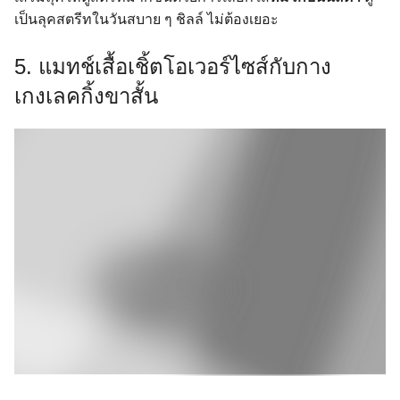
เป็นลุคสตรีทในวันสบาย ๆ ชิลล์ ไม่ต้องเยอะ
5. แมทช์เสื้อเชิ้ตโอเวอร์ไซส์กับกาง
เกงเลคกิ้งขาสั้น