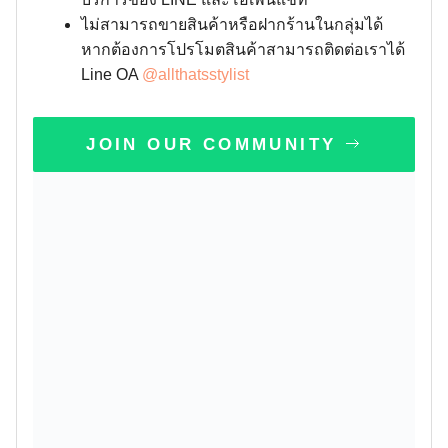
ไม่สามารถขายสินค้าหรือฝากร้านในกลุ่มได้
หากต้องการโปรโมตสินค้าสามารถติดต่อเราได้
Line OA
@allthatsstylist
JOIN OUR COMMUNITY