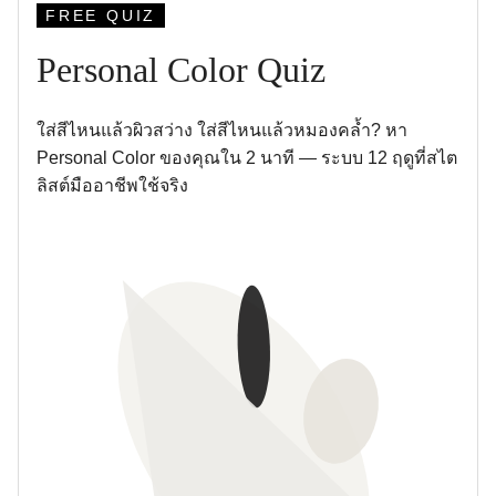
FREE QUIZ
Personal Color Quiz
ใส่สีไหนแล้วผิวสว่าง ใส่สีไหนแล้วหมองคล้ำ? หา
Personal Color ของคุณใน 2 นาที — ระบบ 12 ฤดูที่สไต
ลิสต์มืออาชีพใช้จริง