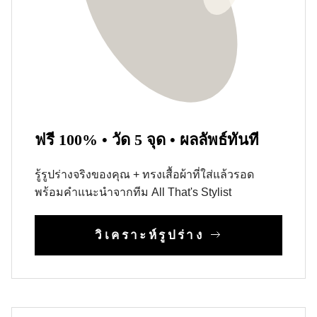
ฟรี 100% • วัด 5 จุด • ผลลัพธ์ทันที
รู้รูปร่างจริงของคุณ + ทรงเสื้อผ้าที่ใส่แล้วรอด
พร้อมคำแนะนำจากทีม All That's Stylist
วิเคราะห์รูปร่าง