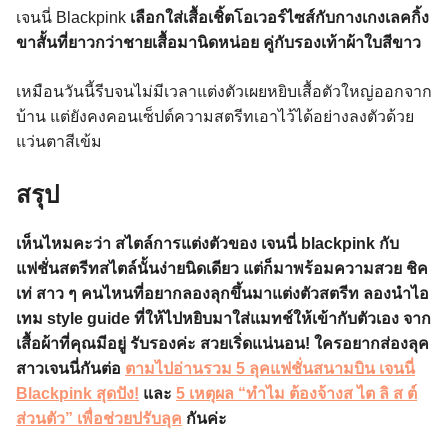
เจนนี่ Blackpink
เลือกใส่เสื้อเชิ้ตโอเวอร์ไซส์กับกางเกงเลคกิ้ง
ขาสั้นที่ยาวกว่าชายเสื้อมานิดหน่อย คู่กับรองเท้าผ้าใบสีขาว
เหมือนวันนี้รีบจนไม่มีเวลาแต่งตัวเผยหยิบเสื้อตัวใหญ่ออกจาก
บ้าน แต่ยังคงคอนเซ็ปต์ความสตรีทเอาไว้ได้อย่างลงตัวด้วย
แว่นตาสีเข้ม
สรุป
เห็นไหมคะว่า สไตล์การแต่งตัวของ เจนนี่ blackpink กับ
แฟชั่นสตรีทสไตล์นั้นง่ายนิดเดียว แต่ก็มาพร้อมความสวย ชิค
เท่ สาว ๆ คนไหนที่อยากลองลุกขึ้นมาแต่งตัวสตรีท ลองนำไอ
เทม style guide ที่ให้ไปหยิบมาใส่แมทช์ให้เข้ากับตัวเอง จาก
เสื้อผ้าที่คุณมีอยู่ รับรองค่ะ สวยเริ่ดแน่นอน! ใครอยากส่องลุค
สาวเจนนี่กันต่อ
ตามไปอ่านรวม 5 ลุคแฟชั่นสนามบิน เจนนี่
Blackpink สุดปัง!
และ
5 เหตุผล “ทำไม ต้องจ้างส ไต ลิ ส ต์
ส่วนตัว” เพื่อช่วยปรับลุค
กันค่ะ