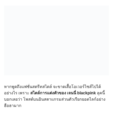
หากพูดถึงแฟชั่นสตรีทสไตล์ จะขาดเสื้อโอเวอร์ไซส์ไปได้
อย่างไร เพราะ
สไตล์การแต่งตัวของ เจนนี่ blackpink
ลุคนี้
บอกเลยว่า โพสต์บนอินสตาแกรมส่วนตัวเรียกยอดไลก์อย่าง
ฮือฮามาก