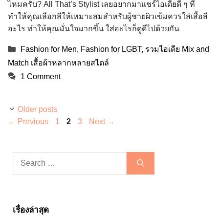
ไหมครับ? All That’s Stylist เลยอยากมาแชร์ไอเดียดี ๆ ที่
ทำให้คุณเลือกสีให้เหมาะสมสำหรับผู้ชายผิวเข้มควรใส่เสื้อสี
อะไร ทำให้คุณมั่นใจมากขึ้น ใส่อะไรก็ดูดีไปด้วยกัน
Categories
Fashion for Men
,
Fashion for LGBT
,
รวมไอเดีย Mix and
Match เสื้อผ้าหลากหลายสไตล์
1 Comment
Older posts
Page
Page
Page
←
Previous
1
2
3
Next
→
Search
for:
เรื่องล่าสุด