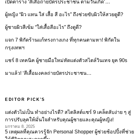
เปิดตาราง ‘สีเสื้อถ่ายบัตรประชาชน ตามวันเกิด’…
ผู้หญิง “ผิว แทน ใส่ เสื้อ สี อะไร” ถึงช่วยขับผิวให้สวยดูดี?
ผู้ชายผิวสีเข้ม “ใส่เสื้อสีอะไร” ถึงดูดี?
แจก 7 พิกัดร้านแก้ทรงกางเกง ที่ทุกคนตามหา! พิกัดใน
กรุงเทพฯ
แชร์ 8 เทคนิค ผู้ชายมือใหม่หัดแต่งตัวสไตล์วินเทจ ยุค 90s
มาแล้ว! ‘สีเสื้อมงคลถ่ายบัตรประชาชน…
EDITOR PICK'S
แต่งตัวไม่เป็น ทำอย่างไรดี? สไตลิสต์แชร์ 9 เคล็ดลับง่าย ๆ สู่
การปรับลุคให้มั่นใจสำหรับคุณผู้ชายและคุณผู้หญิง!
มกราคม 8, 2025
5 เหตุผลที่คุณควรรู้จัก Personal Shopper ผู้ช่วยช้อปปิ้งที่ช่วย