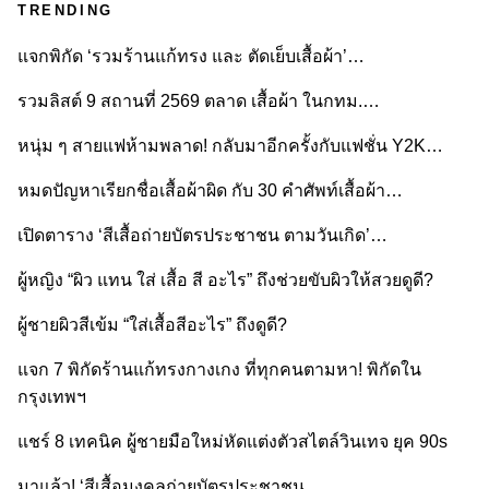
TRENDING
แจกพิกัด ‘รวมร้านแก้ทรง และ ตัดเย็บเสื้อผ้า’…
รวมลิสต์ 9 สถานที่ 2569 ตลาด เสื้อผ้า ในกทม.…
หนุ่ม ๆ สายแฟห้ามพลาด! กลับมาอีกครั้งกับแฟชั่น Y2K…
หมดปัญหาเรียกชื่อเสื้อผ้าผิด กับ 30 คำศัพท์เสื้อผ้า…
เปิดตาราง ‘สีเสื้อถ่ายบัตรประชาชน ตามวันเกิด’…
ผู้หญิง “ผิว แทน ใส่ เสื้อ สี อะไร” ถึงช่วยขับผิวให้สวยดูดี?
ผู้ชายผิวสีเข้ม “ใส่เสื้อสีอะไร” ถึงดูดี?
แจก 7 พิกัดร้านแก้ทรงกางเกง ที่ทุกคนตามหา! พิกัดใน
กรุงเทพฯ
แชร์ 8 เทคนิค ผู้ชายมือใหม่หัดแต่งตัวสไตล์วินเทจ ยุค 90s
มาแล้ว! ‘สีเสื้อมงคลถ่ายบัตรประชาชน…