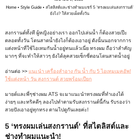
Home
•
Style Guide
•
สไตลิสต์และช่างทำผมแชร์ 5 ‘ทรงผมเล่นสงกรานต์’
ยังไง? ให้สวยเผ็ดทั้งวัน
สงกรานต์ทั้งที ผู้หญิงอย่างเรา ออกไปเล่นน้ำ ก็ต้องสวยเป๊ะ
ตลอดทั้งวัน โดนสาดน้ำยังไงก็ต้องเอาอยู่ ดังนั้นนอกจากการ
แต่งหน้าที่ใช้ไอเทมกันน้ำอยู่ทนแล้วเนี่ย ทรงผม ถือว่าสำคัญ
มากๆ ที่จะทำให้สาวๆ ยังได้ลุคสวยเซ็กซี่ตอนโดนสาดน้ำอยู่
อ่านต่อ >>
แนะนำ เครื่องสำอาง กัน น้ำ กับ 5 ไอเทมเมคอัพ!
ใช้แต่งหน้า วัน สงกรานต์ สวยพร้อมเปียก
มายด์และพี่ๆช่างผม ATS จะมาแนะนำทรงผมที่ทำเองได้
ง่ายๆ และทริคดีๆ ลองไปทำตามรับสงกรานต์นี้กัน รับรองว่า
สวยปังเอาอยู่ทุกทรง ตามไปดูกันเลยค่ะ!
5 ‘ทรงผมเล่นสงกรานต์’ ที่สไตลิสต์และ
ช่างทำผมแนะนำ!