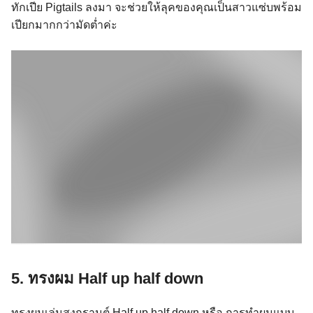
ทักเปีย Pigtails ลงมา จะช่วยให้ลุคของคุณเป็นสาวแซ่บพร้อม
เปียกมากกว่ามัดต่ำค่ะ
5. ทรงผม Half up half down
ทรงผมเล่นสงกรานต์ Half up half down หรือ การทำผมแบบ