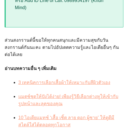
หรือ Add ID Line or call: 0989954197 (Khun
Mind)
ส่วนสงกรานต์นี้ขอให้ทุกคนสนุกและมีความสุขกับวัน
สงกรานต์กันนะคะ ตามไปอัปเดตความรู้และไอเดียอื่นๆ กัน
ต่อได้เลย
อ่านบทความอื่น ๆ เพิ่มเติม
3 เทคนิคการเลือกเสื้อผ้าให้เหมาะกับสีผิวตัวเอง
แมตช์ชุดให้ปังได้ง่าย! เพียงรู้วิธีเลือกต่างหูให้เข้ากับ
รูปหน้าและลุคของคุณ
10 ไอเดียแมทช์ ‘เสื้อ เชิ้ต ลาย ดอก ผู้ชาย’ ให้ดูดีมี
สไตล์ใส่ได้ตลอดทุกโอกาส