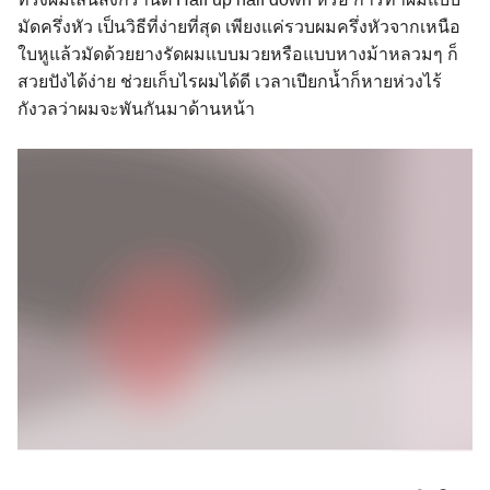
มัดครึ่งหัว เป็นวิธีที่ง่ายที่สุด เพียงแค่รวบผมครึ่งหัวจากเหนือ
ใบหูแล้วมัดด้วยยางรัดผมแบบมวยหรือแบบหางม้าหลวมๆ ก็
สวยปังได้ง่าย ช่วยเก็บไรผมได้ดี เวลาเปียกน้ำก็หายห่วงไร้
กังวลว่าผมจะพันกันมาด้านหน้า