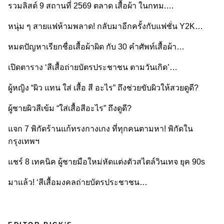
รวมลิสต์ 9 สถานที่ 2569 ตลาด เสื้อผ้า ในกทม.…
หนุ่ม ๆ สายแฟห้ามพลาด! กลับมาอีกครั้งกับแฟชั่น Y2K…
หมดปัญหาเรียกชื่อเสื้อผ้าผิด กับ 30 คำศัพท์เสื้อผ้า…
เปิดตาราง ‘สีเสื้อถ่ายบัตรประชาชน ตามวันเกิด’…
ผู้หญิง “ผิว แทน ใส่ เสื้อ สี อะไร” ถึงช่วยขับผิวให้สวยดูดี?
ผู้ชายผิวสีเข้ม “ใส่เสื้อสีอะไร” ถึงดูดี?
แจก 7 พิกัดร้านแก้ทรงกางเกง ที่ทุกคนตามหา! พิกัดใน
กรุงเทพฯ
แชร์ 8 เทคนิค ผู้ชายมือใหม่หัดแต่งตัวสไตล์วินเทจ ยุค 90s
มาแล้ว! ‘สีเสื้อมงคลถ่ายบัตรประชาชน…