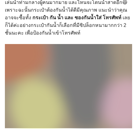
เล่นน้ำท่ามกลางผู้คนมากมาย และไหนจะโดนน้ำสาดอีก😆
เพราะฉะนั้นกระเป๋าต้องกันน้ำได้ดีมีคุณภาพ แนะนำว่าคุณ
อาจจะซื้อทั้ง
กระเป๋า กัน น้ำ และ ซองกันน้ำใส่ โทรศัพท์
เลย
ก็ได้ค่ะอย่างกระเป๋ากันน้ำก็เลือกที่มีซิปล็อกหนามากกว่า 2
ชั้นนะคะ เพื่อป้องกันน้ำเข้าโทรศัพท์