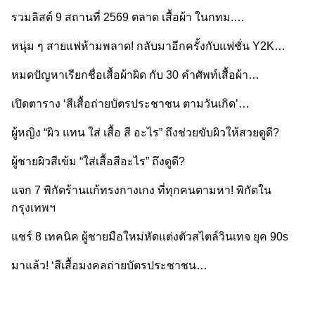
รวมลิสต์ 9 สถานที่ 2569 ตลาด เสื้อผ้า ในกทม.…
หนุ่ม ๆ สายแฟห้ามพลาด! กลับมาอีกครั้งกับแฟชั่น Y2K…
หมดปัญหาเรียกชื่อเสื้อผ้าผิด กับ 30 คำศัพท์เสื้อผ้า…
เปิดตาราง ‘สีเสื้อถ่ายบัตรประชาชน ตามวันเกิด’…
ผู้หญิง “ผิว แทน ใส่ เสื้อ สี อะไร” ถึงช่วยขับผิวให้สวยดูดี?
ผู้ชายผิวสีเข้ม “ใส่เสื้อสีอะไร” ถึงดูดี?
แจก 7 พิกัดร้านแก้ทรงกางเกง ที่ทุกคนตามหา! พิกัดใน
กรุงเทพฯ
แชร์ 8 เทคนิค ผู้ชายมือใหม่หัดแต่งตัวสไตล์วินเทจ ยุค 90s
มาแล้ว! ‘สีเสื้อมงคลถ่ายบัตรประชาชน…