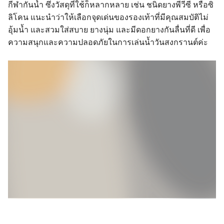
กีฬากันน้ำ ซึ่งวัสดุที่ใช้ก็หลากหลาย เช่น ชนิดยางพีวีซี หรือซิ
ลิโคน แนะนำว่าให้เลือกจุดเด่นของรองเท้าที่มีคุณสมบัติไม่
อุ้มน้ำ และสวมใส่สบาย ยางนุ่ม และมีดอกยางกันลื่นที่ดี เพื่อ
ความสนุกและความปลอดภัยในการเล่นน้ำวันสงกรานต์ค่ะ