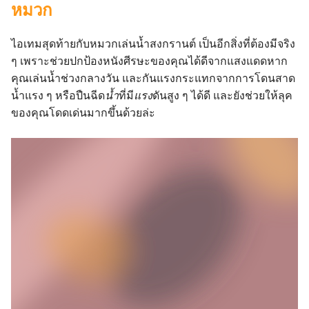
หมวก
ไอเทมสุดท้ายกับหมวกเล่นน้ำสงกรานต์ เป็นอีกสิ่งที่ต้องมีจริง
ๆ เพราะช่วยปกป้องหนังศีรษะของคุณได้ดีจากแสงแดดหาก
คุณเล่นน้ำช่วงกลางวัน และกันแรงกระแทกจากการโดนสาด
น้ำแรง ๆ หรือปืนฉีด
น้ำ
ที่มี
แรง
ดันสูง ๆ ได้ดี และยังช่วยให้ลุค
ของคุณโดดเด่นมากขึ้นด้วยล่ะ