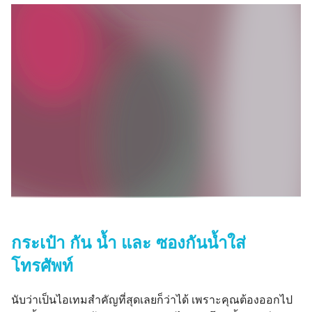
กระเป๋า กัน น้ำ และ ซองกันน้ำใส่
โทรศัพท์
นับว่าเป็นไอเทมสำคัญที่สุดเลยก็ว่าได้ เพราะคุณต้องออกไป