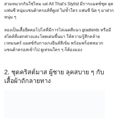
สวมหมวกกันใช่ไหม แต่ All That’s Stylist มีการแมตช์ชุด ลุค
แฟนซี หนุ่มแซนต้าครอส์ที่ดูเท่ ไม่ซ้ำใคร แฟนซี นิด ๆ มาฝาก
หนุ่ม ๆ
ลองเป็นเสื้อยืดคอโปโลที่มีการไล่เฉดสีแนว gradients หรือมี
สไตล์ที่แตกต่างและโดดเด่นขึ้นมา ให้ความรู้สึกคล้าย
เวทมนตร์ แมตช์กับกางเกงยีนส์สีเข้ม พร้อมพร็อพหมวก
แซนต้าครอสเข้าไป ดูเท่จนใคร ๆ ก็ต้องมอง
2. ชุดคริสต์มาส ผู้ชาย ลุคสบาย ๆ กับ
เสื้อผ้าถักลายทาง