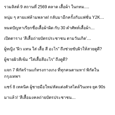
รวมลิสต์ 9 สถานที่ 2569 ตลาด เสื้อผ้า ในกทม.…
หนุ่ม ๆ สายแฟห้ามพลาด! กลับมาอีกครั้งกับแฟชั่น Y2K…
หมดปัญหาเรียกชื่อเสื้อผ้าผิด กับ 30 คำศัพท์เสื้อผ้า…
เปิดตาราง ‘สีเสื้อถ่ายบัตรประชาชน ตามวันเกิด’…
ผู้หญิง “ผิว แทน ใส่ เสื้อ สี อะไร” ถึงช่วยขับผิวให้สวยดูดี?
ผู้ชายผิวสีเข้ม “ใส่เสื้อสีอะไร” ถึงดูดี?
แจก 7 พิกัดร้านแก้ทรงกางเกง ที่ทุกคนตามหา! พิกัดใน
กรุงเทพฯ
แชร์ 8 เทคนิค ผู้ชายมือใหม่หัดแต่งตัวสไตล์วินเทจ ยุค 90s
มาแล้ว! ‘สีเสื้อมงคลถ่ายบัตรประชาชน…