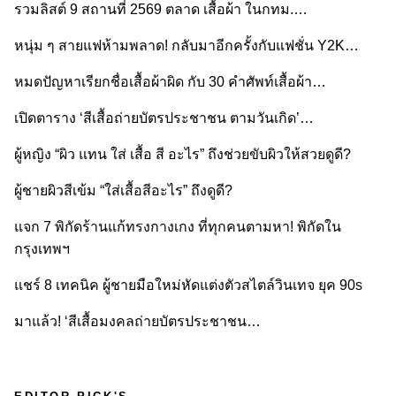
รวมลิสต์ 9 สถานที่ 2569 ตลาด เสื้อผ้า ในกทม.…
หนุ่ม ๆ สายแฟห้ามพลาด! กลับมาอีกครั้งกับแฟชั่น Y2K…
หมดปัญหาเรียกชื่อเสื้อผ้าผิด กับ 30 คำศัพท์เสื้อผ้า…
เปิดตาราง ‘สีเสื้อถ่ายบัตรประชาชน ตามวันเกิด’…
ผู้หญิง “ผิว แทน ใส่ เสื้อ สี อะไร” ถึงช่วยขับผิวให้สวยดูดี?
ผู้ชายผิวสีเข้ม “ใส่เสื้อสีอะไร” ถึงดูดี?
แจก 7 พิกัดร้านแก้ทรงกางเกง ที่ทุกคนตามหา! พิกัดใน
กรุงเทพฯ
แชร์ 8 เทคนิค ผู้ชายมือใหม่หัดแต่งตัวสไตล์วินเทจ ยุค 90s
มาแล้ว! ‘สีเสื้อมงคลถ่ายบัตรประชาชน…