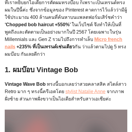
ที่เราหยิบยกไอเดียการตัดผมทรงบ๊อบ ก็เพราะเป็นเทรนด์ทรง
ผมในปีนี้ค่ะ ซึ่งจากข้อมูลของ Pinterest คาดการไว้แล้วว่ามีผู้
ใช้ประมาณ 400 ล้านคนที่ค้นหาบนแพลตฟอร์มเสิร์ชคำว่า
‘Chopped bob haircut +550%’
ในเว็ปไซต์ จึงทำให้เป็นที่
พูดถึงและตัดตามเป็นอย่างมากในปี 2567 โดยเฉพาะในรุ่น
Millennials และ Gen Z รวมไปถึงการทำเล็บ
Micro french
nails
+235% ที่เป็นเทรนด์เช่นเดียว
กัน ว่าแล้วตามไปดู 5 ทรง
ผมบ๊อบ กันเลยดีกว่า
1. ผมบ๊อบ Vintage Bob
Vintage Wave Bob
ทรงนี้บอกเลยว่าสวยคลาสสิค สไตล์สาว
Retro มาก ๆ ทรงนี้ครีเอตโดย
stylist Natalie Anne
จากภาพ
ฝั่งซ้าย ส่วนภาพฝั่งขวาเป็นไอเดียสำหรับสาวเอเชียค่ะ