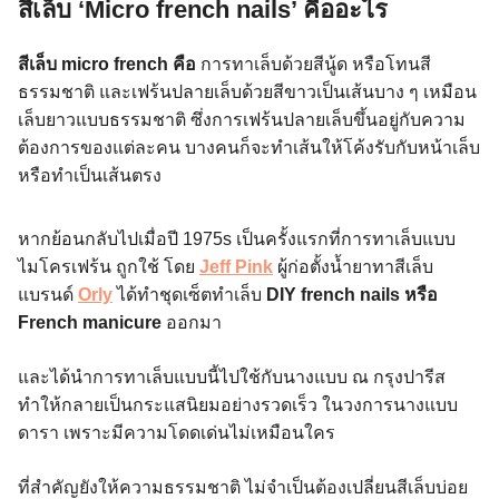
สีเล็บ ‘Micro french nails’ คืออะไร
สีเล็บ micro french คือ
การทาเล็บด้วยสีนู้ด หรือโทนสี
ธรรมชาติ และเฟร้นปลายเล็บด้วยสีขาวเป็นเส้นบาง ๆ เหมือน
เล็บยาวแบบธรรมชาติ ซึ่งการเฟร้นปลายเล็บขึ้นอยู่กับความ
ต้องการของแต่ละคน บางคนก็จะทำเส้นให้โค้งรับกับหน้าเล็บ
หรือทำเป็นเส้นตรง
หากย้อนกลับไปเมื่อปี 1975s เป็นครั้งแรกที่การทาเล็บแบบ
ไมโครเฟร้น ถูกใช้ โดย
Jeff Pink
ผู้ก่อตั้งน้ำยาทาสีเล็บ
แบรนด์
Orly
ได้ทำชุดเซ็ตทำเล็บ
DIY french nails หรือ
French manicure
ออกมา
และได้นำการทาเล็บแบบนี้ไปใช้กับนางแบบ ณ กรุงปารีส
ทำให้กลายเป็นกระแสนิยมอย่างรวดเร็ว ในวงการนางแบบ
ดารา เพราะมีความโดดเด่นไม่เหมือนใคร
ที่สำคัญยังให้ความธรรมชาติ ไม่จำเป็นต้องเปลี่ยนสีเล็บบ่อย