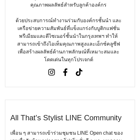
คุณภาพผลลัพธ์สำหรับลูกค้าองค์กร
ด้วยประสบการณ์ทำงานร่วมกับองค์กรชั้นนำ และ
เครือข่ายความสัมพันธ์ที่แข็งแกร่งกับบูติกแฟชั่น
พรีเมียมและดีไซเนอร์ชั้นนำในกรุงเทพฯ ทำให้
สามารถเข้าถึงไอเท็มคุณภาพสูงและเอ็กซ์คลูซีฟ
เพื่อสร้างผลลัพธ์ด้านภาพลักษณ์ที่เหมาะสมและ
โดดเด่นในทุกโปรเจกต์
All That's Stylist LINE Community
เพื่อน ๆ สามารถเข้าร่วมชุมชน LINE Open chat ของ