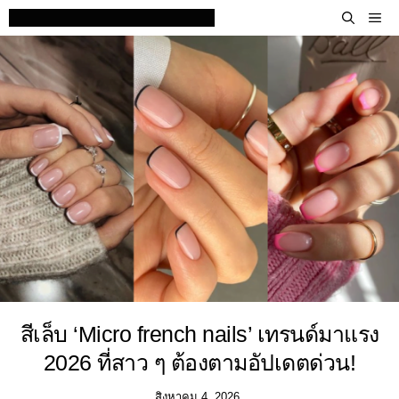
Skip
M
to
content
สีเล็บ ‘Micro french nails’ เทรนด์มาแรง
2026 ที่สาว ๆ ต้องตามอัปเดตด่วน!
สิงหาคม 4, 2026