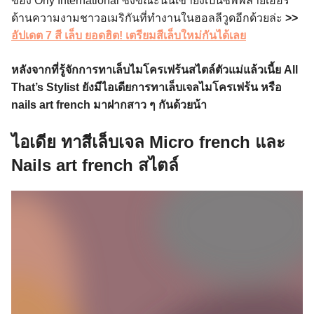
ของ Orly International ซึ่งขณะนั้นเขายังเป็นซัพพลายเออร์
ด้านความงามชาวอเมริกันที่ทำงานในฮอลลีวูดอีกด้วยล่ะ
>>
อัปเดต 7 สี เล็บ ยอดฮิต! เตรียมสีเล็บใหม่กันได้เลย
หลังจากที่รู้จักการทาเล็บไมโครเฟร้นสไตล์ตัวแม่แล้วเนี้ย All
That’s Stylist ยังมีไอเดียการทาเล็บเจลไมโครเฟร้น หรือ
nails art french มาฝากสาว ๆ กันด้วยน้า
ไอเดีย ทาสีเล็บเจล Micro french และ
Nails art french สไตล์