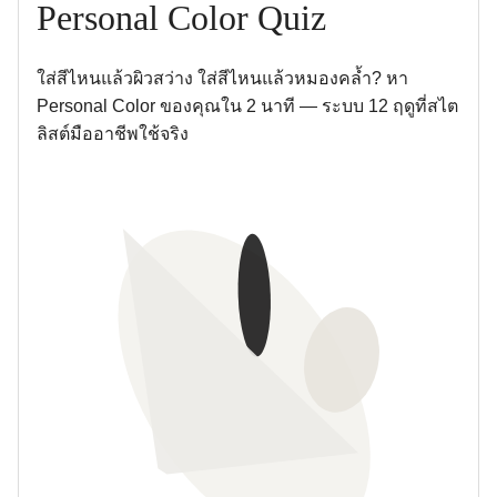
Personal Color Quiz
ใส่สีไหนแล้วผิวสว่าง ใส่สีไหนแล้วหมองคล้ำ? หา
Personal Color ของคุณใน 2 นาที — ระบบ 12 ฤดูที่สไต
ลิสต์มืออาชีพใช้จริง