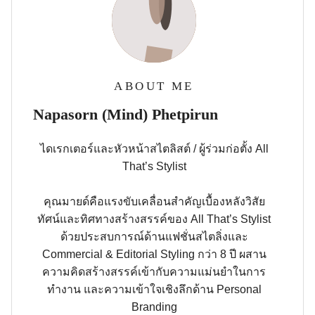
ABOUT ME
Napasorn (Mind) Phetpirun
ไดเรกเตอร์และหัวหน้าสไตลิสต์ / ผู้ร่วมก่อตั้ง All
That’s Stylist
คุณมายด์คือแรงขับเคลื่อนสำคัญเบื้องหลังวิสัย
ทัศน์และทิศทางสร้างสรรค์ของ All That’s Stylist
ด้วยประสบการณ์ด้านแฟชั่นสไตลิ่งและ
Commercial & Editorial Styling กว่า 8 ปี ผสาน
ความคิดสร้างสรรค์เข้ากับความแม่นยำในการ
ทำงาน และความเข้าใจเชิงลึกด้าน Personal
Branding