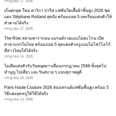
กรกฎาคม 17, 2026
เก็บตกลุค ใหม่ ดาวิกา ปารีส แฟชั่นวีคเสื้อผ้าชั้นสูง 2026 ชุด
แดง Stéphane Rolland สุดปัง พร้อมถอด 5 บทเรียนแต่งตัวให้
ทำตามได้จริง
กรกฎาคม 17, 2026
The Row สยามพารากอน แบรนด์รวยแบบไม่ตะโกน เปิด
สาขาแรกในไทย พร้อมถอด 5 ลุคแต่งตัวหรูแบบไม่โชว์โลโก้
ที่สาวไทยใส่ได้จริง
กรกฎาคม 14, 2026
ไอเดียแต่งตัวรับวันหยุดยาวเดือนกรกฎาคม 2569 ทั้งลุคไป
ทำบุญ ไปเที่ยว และวันสบาย ๆ แบบสุภาพดูดี
กรกฎาคม 14, 2026
Paris Haute Couture 2026 ส่องเทรนด์แฟชั่นชั้นสูง พร้อม 5
วิธีแต่งลุคหรูให้ใช้ได้จริง
กรกฎาคม 13, 2026