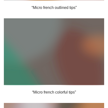
“Micro french outlined tips”
“Micro french colorful tips”