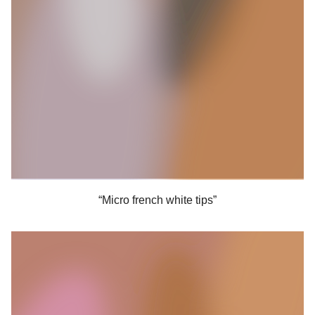
“Micro french white tips”