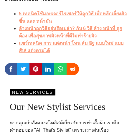
5 เทคนิคใช้มอยเจอร์ไรเซอร์ให้ถูกวิธี เพื่อหลีกเลี่ยงสิว
ขึ้น และ หน้ามัน
ล้างหน้าถูกวิธีอยู่หรือเปล่า? กับ 6 วิธี ล้าง หน้าที่ ถูก
ต้อง เพื่อสุขภาพผิวหน้าที่ดีไม่ทำร้ายผิว
แชร์เทคนิค การ แต่งหน้า โทน ส้ม อิฐ แบบใหม่ แบบ
สับ! แต่งตามได้
NEW SERVICES
Our New Stylist Services
หากคุณกำลังมองสไตลิสต์เกี่ยวกับการทำเสื้อผ้า เราคือ
คำตอบของ "All That's Stylist" เพราะเราเด่นเรื่อง