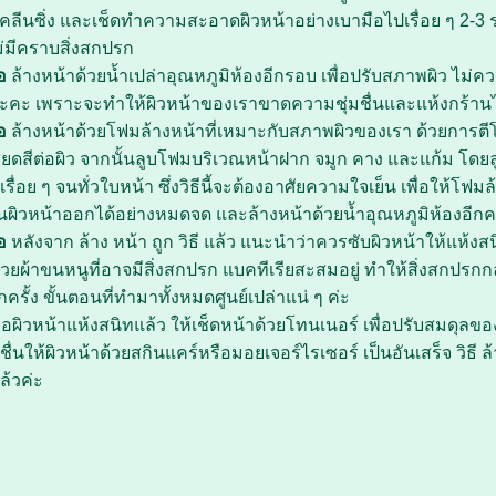
คลีนซิ่ง และเช็ดทำความสะอาดผิวหน้าอย่างเบามือไปเรื่อย ๆ 2-3 
่มีคราบสิ่งสกปรก
ือ
ล้างหน้าด้วยน้ำเปล่าอุณหภูมิห้องอีกรอบ เพื่อปรับสภาพผิว ไม่คว
นะคะ เพราะจะทำให้ผิวหน้าของเราขาดความชุ่มชื่นและแห้งกร้านไ
ือ
ล้างหน้าด้วยโฟมล้างหน้าที่เหมาะกับสภาพผิวของเรา ด้วยการตีโ
ียดสีต่อผิว จากนั้นลูบโฟมบริเวณหน้าฝาก จมูก คาง และแก้ม โด
รื่อย ๆ จนทั่วใบหน้า ซึ่งวิธีนี้จะต้องอาศัยความใจเย็น เพื่อให้โฟม
ผิวหน้าออกได้อย่างหมดจด และล้างหน้าด้วยน้ำอุณหภูมิห้องอีกคร
ือ
หลังจาก ล้าง หน้า ถูก วิธี แล้ว แนะนำว่าควรซับผิวหน้าให้แห้ง
้วยผ้าขนหนูที่อาจมีสิ่งสกปรก แบคทีเรียสะสมอยู่ ทำให้สิ่งสกปรกกลั
ครั้ง ขั้นตอนที่ทำมาทั้งหมดศูนย์เปล่าแน่ ๆ ค่ะ
ื่อผิวหน้าแห้งสนิทแล้ว ให้เช็ดหน้าด้วยโทนเนอร์ เพื่อปรับสมดุลขอ
ื่นให้ผิวหน้าด้วยสกินแคร์หรือมอยเจอร์ไรเซอร์ เป็นอันเสร็จ วิธี ล้
ล้วค่ะ