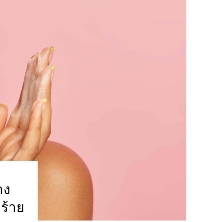
าง
ำร้าย