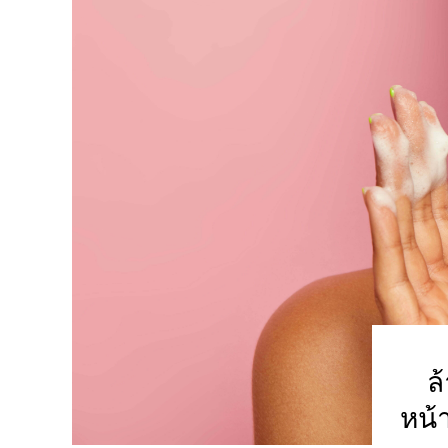
ล
หน้า