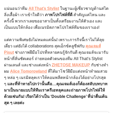
แน่นอนว่าทีม
All That’s Stylist
ในฐานะผู้เชี่ยวชาญด้านสไต
ลิ่งเสื้อผ้า เราเข้าใจดีว่า
ภาพโปรไฟล์ที่ดี
สำคัญแค่ไหน และ
ครั้งนี้ พวกเราเลยขออาสาเป็นทั้งเตรียมงานให้ตัวเอง และ
เป็นแบบให้กล้อง เพื่อเนรมิตภาพโปรไฟล์ทีมของเราเอง!
แต่ความพิเศษยังไม่หมดแค่นั้น! เพราะภารกิจนี้เราไม่ได้ลุย
เดี่ยว แต่ยังได้ collaborations สุดเอ็กซ์คลูซีฟกับ
คุณเจมส์
Pisut
ช่างภาพฝีมือโปรที่หลายคนรู้จักกันดี คุณเจมส์จะมารับ
หน้าที่ลั่นชัตเตอร์ ถ่ายทอดตัวตนของทีม All That’s Stylist
ผ่านเลนส์ และช่างแต่งหน้า
ZHETOSE MAKEUP
กับช่างทำ
ผม
Alice Tomorowland
ที่ได้มาโชว์ฝีมือแต่งหน้าทำผมสวย
ๆ หล่อ ๆ เนรมิตลุคเราให้คอมพลีตหน้ากล้องได้อย่างโปรสุด
ๆ
และที่ท้าทายไปกว่านั้นคือ…คุณเจมส์เองก็ต้องสลับบทบาท
มาเป็นนายแบบให้ทีมเราครีเอทลุคและถ่ายภาพโปรไฟล์ให้
ด้วยเช่นกัน! เรียกได้ว่าเป็น ‘Double Challenge’ ที่น่าตื่นเต้น
สุด ๆ เลยค่ะ