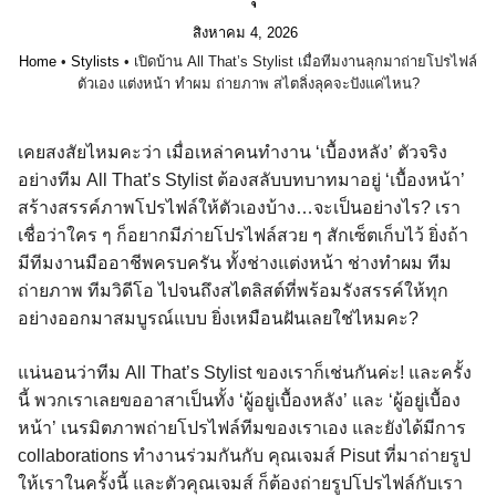
สิงหาคม 4, 2026
Home
•
Stylists
•
เปิดบ้าน All That’s Stylist เมื่อทีมงานลุกมาถ่ายโปรไฟล์
ตัวเอง แต่งหน้า ทำผม ถ่ายภาพ สไตลิ่งลุคจะปังแค่ไหน?
เคยสงสัยไหมคะว่า เมื่อเหล่าคนทำงาน ‘เบื้องหลัง’ ตัวจริง
อย่างทีม All That’s Stylist ต้องสลับบทบาทมาอยู่ ‘เบื้องหน้า’
สร้างสรรค์ภาพโปรไฟล์ให้ตัวเองบ้าง…จะเป็นอย่างไร? เรา
เชื่อว่าใคร ๆ ก็อยากมีภ่ายโปรไฟล์สวย ๆ สักเซ็ตเก็บไว้ ยิ่งถ้า
มีทีมงานมืออาชีพครบครัน ทั้งช่างแต่งหน้า ช่างทำผม ทีม
ถ่ายภาพ ทีมวิดีโอ ไปจนถึงสไตลิสต์ที่พร้อมรังสรรค์ให้ทุก
อย่างออกมาสมบูรณ์แบบ ยิ่งเหมือนฝันเลยใช่ไหมคะ?
แน่นอนว่าทีม All That’s Stylist ของเราก็เช่นกันค่ะ! และครั้ง
นี้ พวกเราเลยขออาสาเป็นทั้ง ‘ผู้อยู่เบื้องหลัง’ และ ‘ผู้อยู่เบื้อง
หน้า’ เนรมิตภาพถ่ายโปรไฟล์ทีมของเราเอง และยังได้มีการ
collaborations ทำงานร่วมกันกับ คุณเจมส์ Pisut ที่มาถ่ายรูป
ให้เราในครั้งนี้ และตัวคุณเจมส์ ก็ต้องถ่ายรูปโปรไฟล์กับเรา