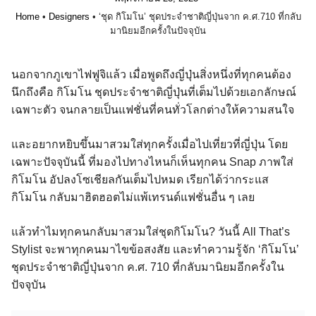
Home
•
Designers
•
‘ชุด กิโมโน’ ชุดประจำชาติญี่ปุ่นจาก ค.ศ.710 ที่กลับ
มานิยมอีกครั้งในปัจจุบัน
นอกจากภูเขาไฟฟูจิแล้ว เมื่อพูดถึงญี่ปุ่นสิ่งหนึ่งที่ทุกคนต้อง
นึกถึงคือ กิโมโน ชุดประจำชาติญี่ปุ่นที่เต็มไปด้วยเอกลักษณ์
เฉพาะตัว จนกลายเป็นแฟชั่นที่คนทั่วโลกต่างให้ความสนใจ
และอยากหยิบขึ้นมาสวมใส่ทุกครั้งเมื่อไปเที่ยวที่ญี่ปุ่น โดย
เฉพาะปัจจุบันนี้ ที่มองไปทางไหนก็เห็นทุกคน Snap ภาพใส่
กิโมโน อัปลงโซเชียลกันเต็มไปหมด เรียกได้ว่ากระแส
กิโมโน กลับมาฮิตฮอตไม่แพ้เทรนด์แฟชั่นอื่น ๆ เลย
แล้วทำไมทุกคนกลับมาสวมใส่ชุดกิโมโน? วันนี้ All That’s
Stylist จะพาทุกคนมาไขข้อสงสัย และทำความรู้จัก ‘กิโมโน’
ชุดประจำชาติญี่ปุ่นจาก ค.ศ. 710 ที่กลับมานิยมอีกครั้งใน
ปัจจุบัน