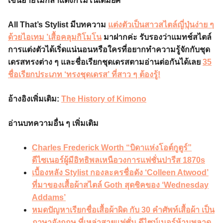
เขินอายไม่กล้าแต่งกิโมโนเต็มยศ
All That’s Stylist มีบทความ
แต่งตัวเป็นสาวสไตล์ญี่ปุ่นง่าย ๆ
ด้วยไอเทม ’เสื้อคลุมกิโมโน
มาฝากค่ะ รับรองว่าแมทช์สไตล์
การแต่งตัวได้เริ่ดแน่นอนหรือใครที่อยากทำความรู้จักกับชุด
เดรสทรงต่าง ๆ และชื่อเรียกชุดเดรสตามอ่านต่อกันได้เลย
35
ชื่อเรียกประเภท ‘ทรงชุดเดรส’ ที่สาว ๆ ต้องรู้!
อ้างอิงเพิ่มเติม:
The History of Kimono
อ่านบทความอื่น ๆ เพิ่มเติม
Charles Frederick Worth “บิดาแห่งโอต์กูตูร์”
ดีไซเนอร์ผู้มีอิทธิพลเหนือวงการแฟชั่นปารีส 1870s
เบื้องหลัง Stylist กองละครชื่อดัง ‘Colleen Atwood’
ที่มาของเสื้อผ้าสไตล์ Goth สุดชิคของ ‘Wednesday
Addams’
หมดปัญหาเรียกชื่อเสื้อผ้าผิด กับ 30 คำศัพท์เสื้อผ้า เป็น
ภาษาอังกฤษ ที่เหล่าสายแฟชั่น ดีไซน์เนอร์ห้ามพลาด