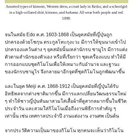
Assorted types of kimono, Western dress, a court lady in Keiko, and a schoolgirl
in a high-collared shirt, kimono, and
hakama
. All wear both purple and red.
1890.
จนในสมัย Edo ค.ศ. 1603-1868 เป็นยุคสมัยที่ญี่ปุ่นถูก
ปกครองด้วยโชกุน ตระกูลโทะกุงะวะ มีการให้ขุนนางเข้าไป
ปกครองแคว้นต่าง ๆ ยุคสมัยนั้นเหล่านักรบ ซามูไร มีการแต่ง
ตัวตามสำนักของตัวเอง หรือที่เรียกว่า ชุดเครื่องแบบ ทำให้มี
การออกแบบชุดกิโมโนเพื่อให้เหมาะกับอำนาจ และฐานะ
ของนักรบซามูไร จึงกลายมาอีกจุดที่ชุดกิโมโนถูกพัฒนาขึ้น
และในยุค Meiji ค.ศ. 1868-1912 เป็นยุคสมัยที่ญี่ปุ่นได้รับ
อิทธิพลจากต่างชาติมากขึ้น มีการแลกเปลี่ยนวัฒนธรรมใหม่
ๆ ทำให้ชาวญี่ปุ่นหันมาสวมใส่เสื้อผ้าที่ดูสากลมากขึ้นในชีวิต
ประจำวัน และสวมใส่กิโมโนเมื่อถึงงานพิธีการสำคัญ ๆ
เท่านั้น เช่น เทศกาลประจำปี งานแต่งงาน งานศพ เป็นต้น
จากประวัติความเป็นมาของกิโมโน ทุกคนจะเห็นว่ากิโมโน