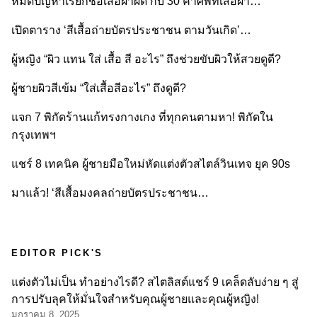
หมดปัญหาเรียกชื่อเสื้อผ้าผิด กับ 30 คำศัพท์เสื้อผ้า…
เปิดตาราง ‘สีเสื้อถ่ายบัตรประชาชน ตามวันเกิด’…
ผู้หญิง “ผิว แทน ใส่ เสื้อ สี อะไร” ถึงช่วยขับผิวให้สวยดูดี?
ผู้ชายผิวสีเข้ม “ใส่เสื้อสีอะไร” ถึงดูดี?
แจก 7 พิกัดร้านแก้ทรงกางเกง ที่ทุกคนตามหา! พิกัดใน
กรุงเทพฯ
แชร์ 8 เทคนิค ผู้ชายมือใหม่หัดแต่งตัวสไตล์วินเทจ ยุค 90s
มาแล้ว! ‘สีเสื้อมงคลถ่ายบัตรประชาชน…
EDITOR PICK'S
แต่งตัวไม่เป็น ทำอย่างไรดี? สไตลิสต์แชร์ 9 เคล็ดลับง่าย ๆ สู่
การปรับลุคให้มั่นใจสำหรับคุณผู้ชายและคุณผู้หญิง!
มกราคม 8, 2025