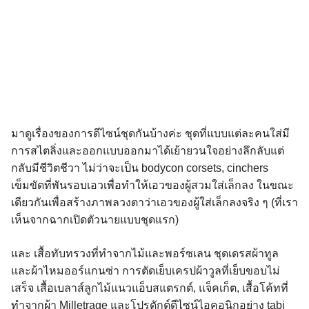
มาดูเรื่องของการดีไซน์ชุดกันบ้างค่ะ ชุดที่แบบแต่ละคนใส่มี
การสไตลิ่งและออกแบบออกมาได้เย้ายวนใจอย่างลึกลับแต่
กลับมีชีวิตชีวา ไม่ว่าจะเป็น bodycon corsets, cinchers
เข็มขัดที่พันรอบเอวเพื่อทำให้เอวของผู้สวมใส่เล็กลง ในขณะ
เดียวกันเพื่อสร้างภาพลวงตาว่าเอวของผู้ใส่เล็กลงจริง ๆ (ที่เรา
เห็นจากฉากเปิดตัวนายแบบชุดแรก)
และ เสื้อทับทรวงที่ทำจากไม้และพอร์ซเลน ชุดเดรสผ้าทูล
และผ้าไหมออร์แกนซ่า การตัดเย็บเครปผ้าวูลที่เย็บขอบไม่
เสร็จ เสื้อเบลาส์ลูกไม้แนวแอ็บสแตรกต์, แจ็คเก็ต, เสื้อโค้ทที่
ทำจากผ้า Milletrage และโปรดักต์ดีไซน์ไอคอนิกอย่าง tabi