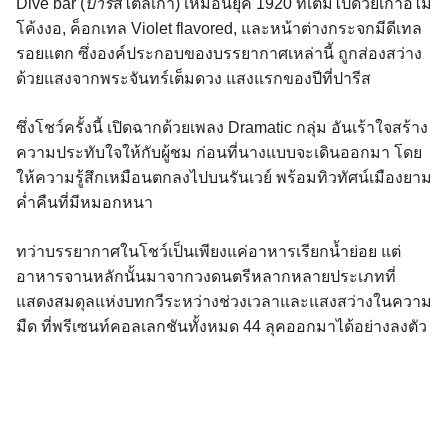
Dive bar (
บาร์
สไตล์เก่า) เหมือนยุค 1920 ที่เต็มไปด้วยเก้าอี้ไม้
โค้งงอ, ค็อกเทล Violet flavored, และหน้าต่างกระจกมีดีเทล
รอยแตก ซึ่งองค์ประกอบของบรรยากาศเหล่านี้ ถูกส่องสว่าง
ด้วยแสงจากพระจันทร์เต็มดวง แสงแรกของปีที่ปารีส
ซึ่งโชว์ครั้งนี้ เปิดฉากด้วยเพลง Dramatic กลุ่ม อันเร้าใจสร้าง
ความประทับใจให้กับผู้ชม ก่อนที่นางแบบจะเดินออกมา โดย
ให้ความรู้สึกเหมือนตกลงไปบนรันเวย์ พร้อมทิวทัศน์เมืองยาม
ค่ำคืนที่มีหมอกหนา
ทว่าบรรยากาศในโชว์เป็นเพียงแค่อาหารเรียกน้ำย่อย แต่
อาหารจานหลักนั้นมาจากวงดนตรีหลากหลายประเภทที่
แสดงสมดุลแห่งบทกวีระหว่างช่วงเวลาและแสงสว่างในความ
มืด ที่พรีเซนท์คอลเลกชันทั้งหมด 44 ลุคออกมาได้อย่างลงตัว