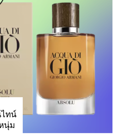
นไทน์
หนุ่ม