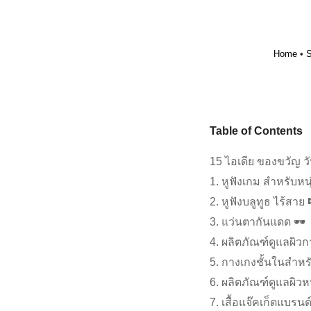
Home
•
S
Table of Contents
15 ไอเดีย ของขวัญ วั
1. หูฟังเกม สำหรับหน
2. หูฟังบลูทูธ ไร้สาย 
3. แว่นตากันแดด 🕶
4. ผลิตภัณฑ์ดูแลผิวก
5. กางเกงชั้นในสำหรั
6. ผลิตภัณฑ์ดูแลผิวหน
7. เสื้อแจ๊คเก็ตแบรนด