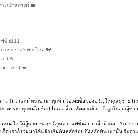
กระเป๋าสตางค์ 💼
ฟ้า🧔🏻‍♂️
ก กระเป๋าสะพายไหล่ 🎒
ized ☕️
sonalized 🖼
ศกาลวันวาเลนไทน์เข้ามาทุกที มีไอเดียซื้อของขวัญให้คุณผู้ชายกันหรื
ม่พลาดจะพาทุกคนไปช้อป ไอเทมที่เราคัดมาแล้วว่าดี ถูกใจคุณผู้ช
ญ แทน ใจ ให้ผู้ชาย, ของขวัญหมวดแฟชั่นอย่างเสื้อผ้าและ Acces
จ็ต เราก็รวมมาให้แล้ว เริ่มต้นหลักร้อย ถึงหลักพัน เท่านั้น รีบตา