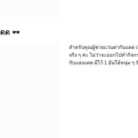
แดด
🕶
สำหรับคุณผู้ชายแว่นตากันแดด เ
จริง ๆ ค่ะ ไม่ว่าจะออกไปทำกิจ
กับแสงแดด มีไว้ 1 อันให้หนุ่ม ๆ ร