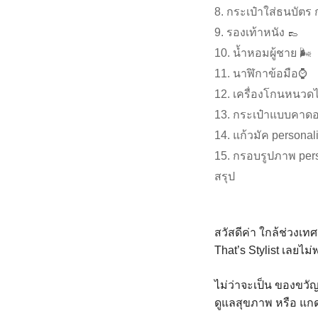
8. กระเป๋าใส่ธนบัตร 
9. รองเท้าหนัง 👞
10. น้ำหอมผู้ชาย 🌬
11. นาฬิกาข้อมือ⌚️
12. เครื่องโกนหนวดไฟ
13. กระเป๋าแบบคาดอ
14. แก้วมัค personal
15. กรอบรูปภาพ per
สรุป
สวัสดีค่า ใกล้ช่วงเท
That’s Stylist เลยไ
ไม่ว่าจะเป็น ของขวั
ดูแลสุขภาพ หรือ แกดเ