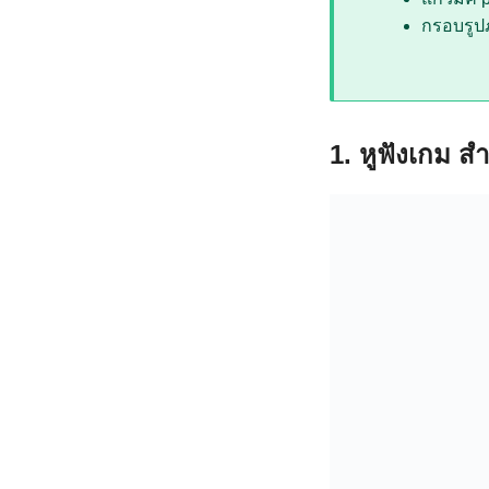
กรอบรูป
1. หูฟังเกม ส