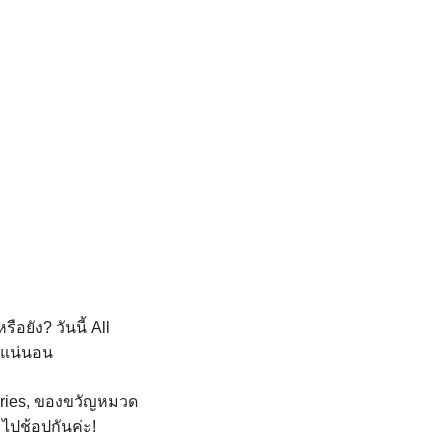
อยัง? วันนี้ All
ายแน่นอน
sories, ของขวัญหมวด
มไปช้อปกันค่ะ!