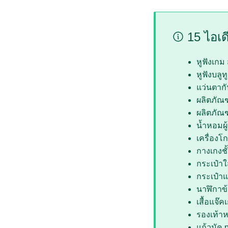
15 ไอเด
หูฟังเกม
หูฟังบลูท
แว่นตาก
ผลิตภัณฑ
ผลิตภัณฑ
น้ำหอมผู
เครื่อง
กางเกงชั
กระเป๋าใ
กระเป๋า
นาฬิกาข้
เสื้อแจ๊
รองเท้าห
แก้วมัค 