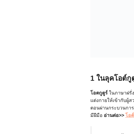
1 ในลุคโอต์กูต
โอตกูตูร์
ในภาษาฝรั่
แต่งกายให้เข้ากับผู
ตอนผ่านกระบวนการค
มีฝีมือ
อ่านต่อ>>
โอต์