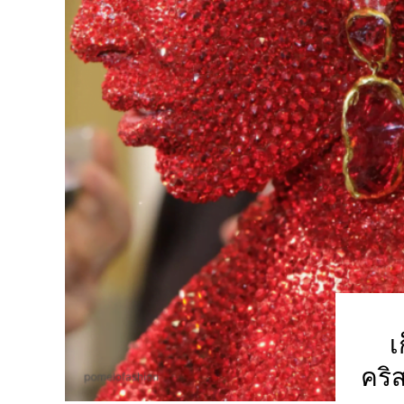
เ
คริ