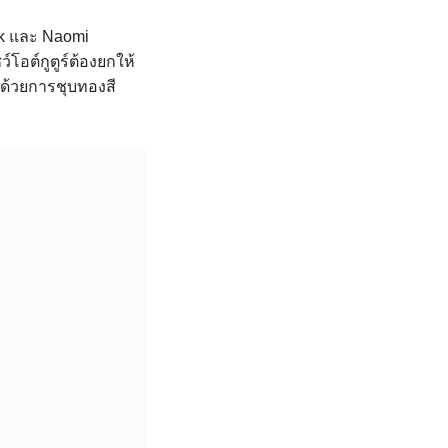
yk และ Naomi
โอต์กูตูร์ต้องยกให้
ด้วยการชุบทองสี