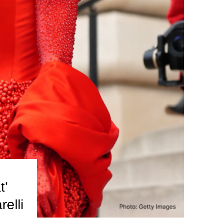
t’
elli