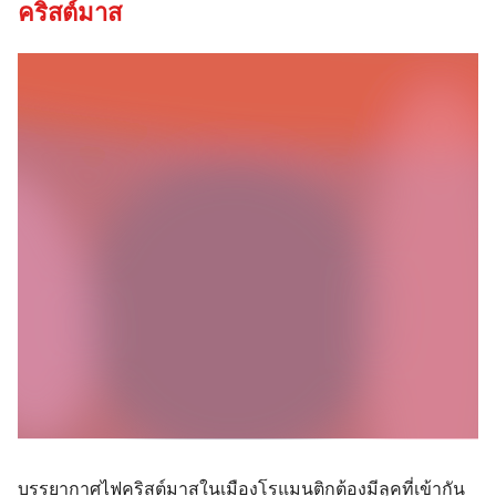
คริสต์มาส
บรรยากาศไฟคริสต์มาสในเมืองโรแมนติกต้องมีลุคที่เข้ากัน