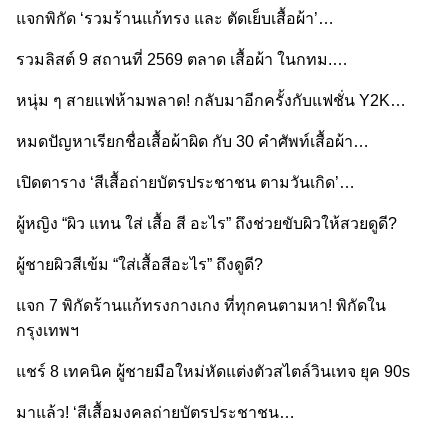
แจกพิกัด ‘รวมร้านแก้ทรง และ ตัดเย็บเสื้อผ้า’…
รวมลิสต์ 9 สถานที่ 2569 ตลาด เสื้อผ้า ในกทม.…
หนุ่ม ๆ สายแฟห้ามพลาด! กลับมาอีกครั้งกับแฟชั่น Y2K…
หมดปัญหาเรียกชื่อเสื้อผ้าผิด กับ 30 คำศัพท์เสื้อผ้า…
เปิดตาราง ‘สีเสื้อถ่ายบัตรประชาชน ตามวันเกิด’…
ผู้หญิง “ผิว แทน ใส่ เสื้อ สี อะไร” ถึงช่วยขับผิวให้สวยดูดี?
ผู้ชายผิวสีเข้ม “ใส่เสื้อสีอะไร” ถึงดูดี?
แจก 7 พิกัดร้านแก้ทรงกางเกง ที่ทุกคนตามหา! พิกัดใน
กรุงเทพฯ
แชร์ 8 เทคนิค ผู้ชายมือใหม่หัดแต่งตัวสไตล์วินเทจ ยุค 90s
มาแล้ว! ‘สีเสื้อมงคลถ่ายบัตรประชาชน…