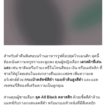
สำหรับค่ำคืนพิเศษบนร้านอาหารรูฟท็อปสุดโรแมนติก ลุคนี้
ต้องเน้นความหรูหราและดูแพง คุณผู้หญิงเลือก
เดรสผ้าที่เล่น
แสง
เช่น ซาตินหรือกำมะหยี่ในโทนสีทอง เงิน หรือเมทัลลิก ที่
ช่วยให้ดูโดดเด่นในแสงกลางคืนและแฟลช เพิ่มความเพ
อร์เฟกต์ด้วย
กระเป๋าคลัทช์สีดำ รองเท้าส้นสูงสีดำ
และแอค
เซสซอรี่สีทองที่เสริมความเป็นลูกคุณ
ส่วนคุณผู้ชายเลือก
ลุค All Black คลาสสิก
ด้วยเชิ้ตสีดำล้วน
แมทช์กับกางเกงสแลคสีดำ พร้อมรองเท้าหนังที่มีดีเทลปัก